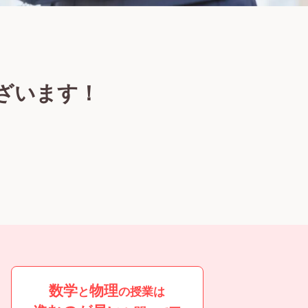
ざいます！
、
数学
物理
と
の授業は