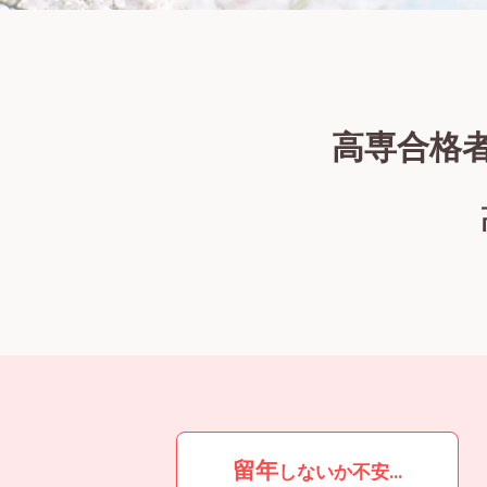
高専合格
留年
しないか不安…