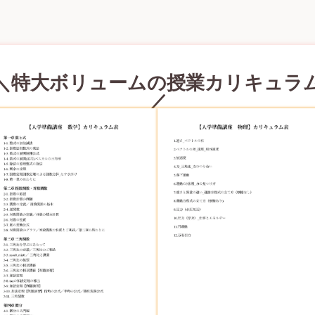
＼特大ボリュームの授業カリキュラ
／