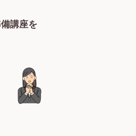
準備講座を
！