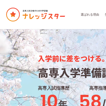
選ばれる理由
入学前に差をつける
高専入学準備
高専入試指導歴
高専指
10
58
年