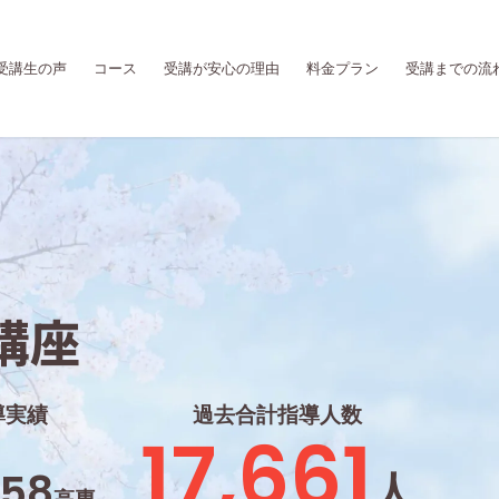
受講生の声
コース
受講が安心の理由
料金プラン
受講までの流
。
講座
導実績
過去合計指導人数
17,661
/58
人