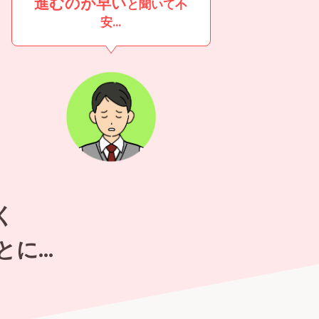
進むのが早い
と聞いて不
安…
く
とに…