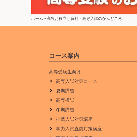
ホーム
»
高専お役立ち資料
»
高専入試のかんどころ
コース案内
高専受験生向け
高専入試対策コース
夏期講習
高専模試
冬期講習
推薦入試対策講座
学力入試直前対策講座