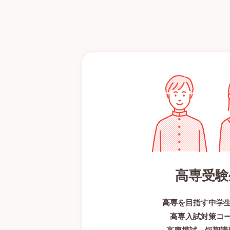
高専受験
高専を目指す中学
高専入試対策コ