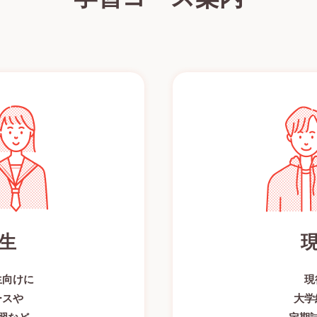
生
生向けに
現
ースや
大学