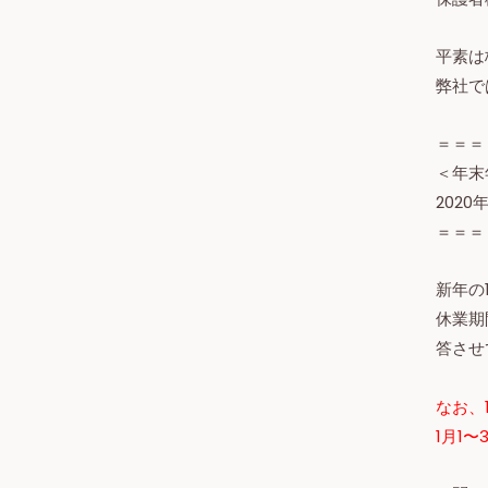
平素は
弊社で
＝＝＝
＜年末
2020
＝＝＝
新年の
休業期
答させ
なお、
1月1