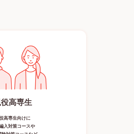
現役高専生
役高専生向けに
編入対策コースや