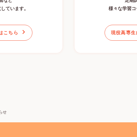
習など
定期
意しています。
様々な学習コ
はこちら
現役高専生
らせ