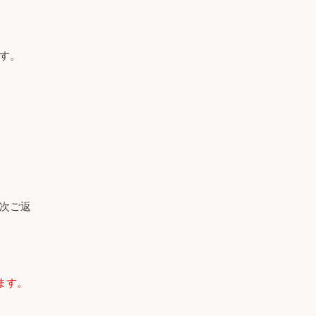
す。
順次ご返
ます。