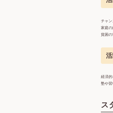
チャン
家庭の
貧困の
活
経済的
塾や習
ス