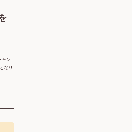
を
チャン
となり