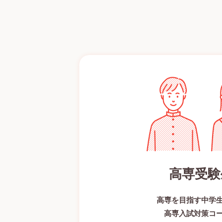
高専受験
高専を目指す中学
高専入試対策コ