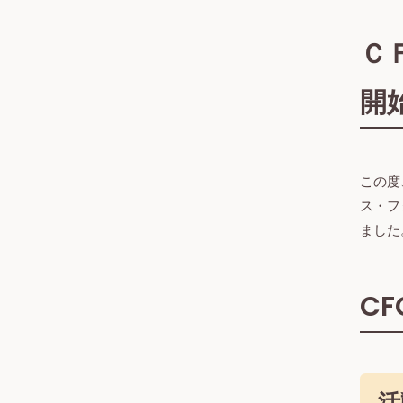
Ｃ
開
この度
ス・フ
ました
C
活