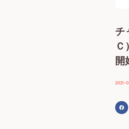
チ
Ｃ
開
2021-