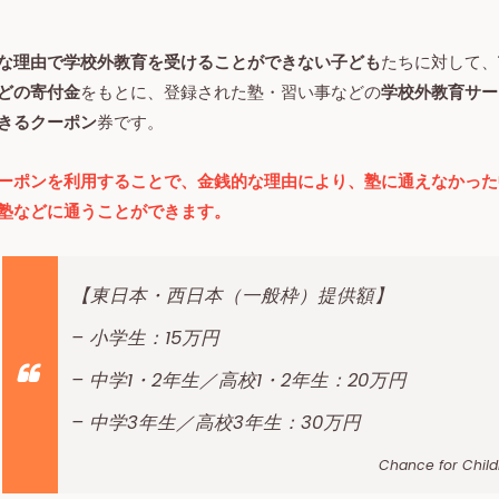
な理由で学校外教育を受けることができない子ども
たちに対して、
どの寄付金
をもとに、登録された塾・習い事などの
学校外教育サー
きるクーポン
券です。
ーポンを利用することで、金銭的な理由により、塾に通えなかった
塾などに通うことができます。
【東日本・西日本（一般枠）提供額】
– 小学生：15万円
– 中学1・2年生／高校1・2年生：20万円
– 中学3年生／高校3年生：30万円
Chance for Child