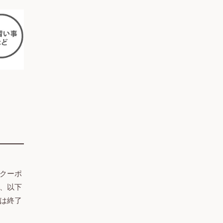
クーポ
、以下
込は終了