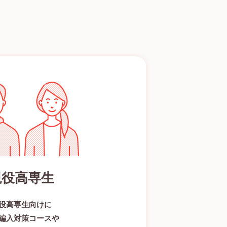
現役高専生
役高専生向けに
編入対策コースや