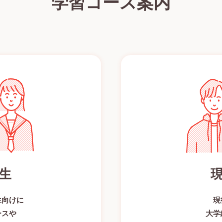
学習コース案内
生
生向けに
現
ースや
大学