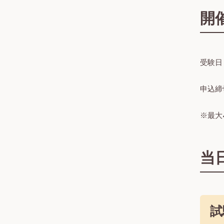
開
受験日：
申込締切
※最大
当
試