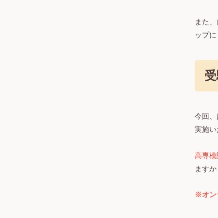
また、
ップに
受
今回、
実施い
高専模
ますか
※オン