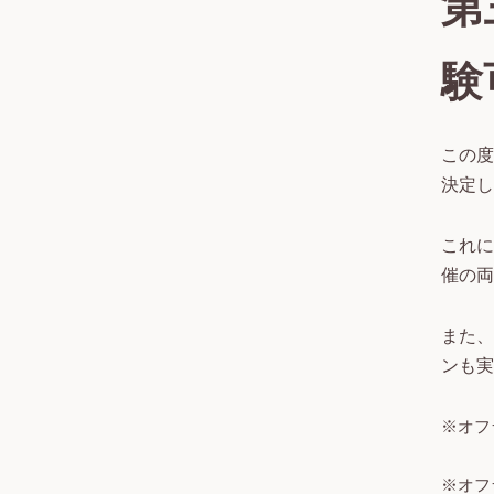
第
験
この度
決定し
これに
催の両
また、
ンも実
※オフ
※オフ