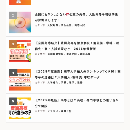
全国にも3つしかない
公立の高専、大阪高専を現役学生
が深堀りします！
カテゴリ:
入試対策
,
学生生活
,
高専入試
【全国高専紹介】豊田高専を徹底解説！偏差値・学科・就
職先・寮・入試対策など | 2025年最新版
カテゴリ:
全国高専情報
,
東海北陸
,
豊田高専
【2025年度最新】高専大学編入先ランキングTOP10！高
専卒の進路は？大学編入･就職先･年収データ...
カテゴリ:
大学編入
,
学費
,
進学
,
進路
【2025年最新】高専とは？高校・専門学校との違いを5
分で解説
カテゴリ:
オススメ
,
高専とは