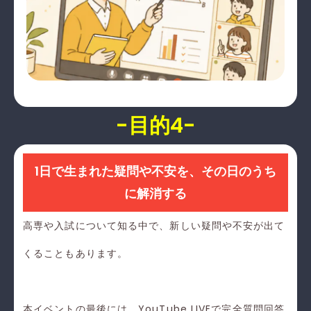
-目的4-
1日で生まれた疑問や不安を、その日のうち
に解消する
高専や入試について知る中で、新しい疑問や不安が出て
くることもあります。
本イベントの最後には、YouTube LIVEで完全質問回答