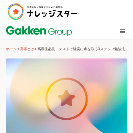
ホーム
»
高専とは
»
高専生必見！テストで確実に点を取る3ステップ勉強法