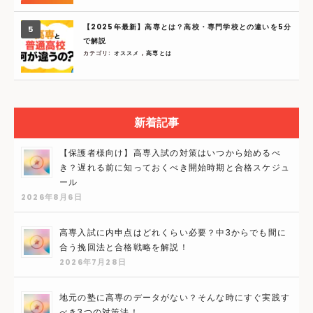
【2025年最新】高専とは？高校・専門学校との違いを5分
で解説
カテゴリ:
オススメ
,
高専とは
新着記事
【保護者様向け】高専入試の対策はいつから始めるべ
き？遅れる前に知っておくべき開始時期と合格スケジュ
ール
2026年8月6日
高専入試に内申点はどれくらい必要？中3からでも間に
合う挽回法と合格戦略を解説！
2026年7月28日
地元の塾に高専のデータがない？そんな時にすぐ実践す
べき3つの対策法！