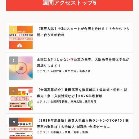
週間アクセストップ5
【高専入試】中3のスタートが合否を分ける！？今からでも
間に合う逆転合格
全国にも3つしかない
公立の高専、大阪高専を現役学生が
深堀りします！
カテゴリ:
入試対策
,
学生生活
,
高専入試
【全国高専紹介】豊田高専を徹底解説！偏差値・学科・就
職先・寮・入試対策など | 2025年最新版
カテゴリ:
全国高専情報
,
東海北陸
,
豊田高専
【2025年度最新】高専大学編入先ランキングTOP10！高
専卒の進路は？大学編入･就職先･年収データ...
カテゴリ:
大学編入
,
学費
,
進学
,
進路