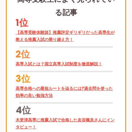
る記事
1位
【高専受験体験談】推薦評定ギリギリだった高専生が
教える推薦入試の乗り越え方！
2位
高専入試とは？国立高専入試制度を徹底解説！
3位
高専合格への最短ルートを辿るには?過去問を使った
効率の良い勉強方法
4位
木更津高専に推薦入試で合格した友谷颯良さんにイン
タビュー！