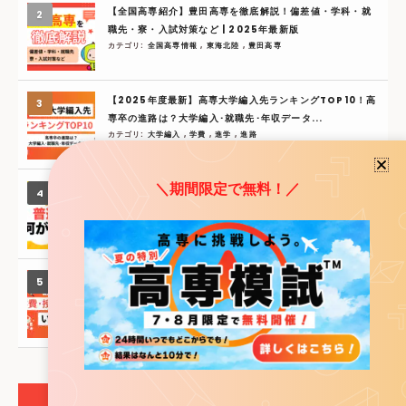
【全国高専紹介】豊田高専を徹底解説！偏差値・学科・就
職先・寮・入試対策など | 2025年最新版
カテゴリ:
全国高専情報
,
東海北陸
,
豊田高専
【2025年度最新】高専大学編入先ランキングTOP10！高
専卒の進路は？大学編入･就職先･年収データ...
カテゴリ:
大学編入
,
学費
,
進学
,
進路
＼期間限定で無料！／
【2025年最新】高専とは？高校・専門学校との違いを5分
で解説
カテゴリ:
オススメ
,
高専とは
【2026年度最新版】高専の学費･授業料･寮費はいくら？
無償化･免除･補助制度も徹底解説！
カテゴリ:
大学編入
,
学費
,
進学
,
進路
新着記事