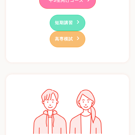
中3生向けコース
短期講習
高専模試