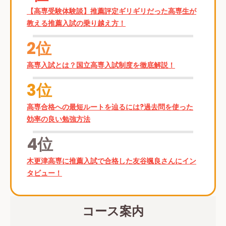
【高専受験体験談】推薦評定ギリギリだった高専生が
教える推薦入試の乗り越え方！
2位
高専入試とは？国立高専入試制度を徹底解説！
3位
高専合格への最短ルートを辿るには?過去問を使った
効率の良い勉強方法
4位
木更津高専に推薦入試で合格した友谷颯良さんにイン
タビュー！
コース案内