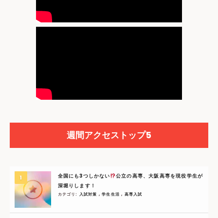
週間アクセストップ5
全国にも3つしかない
公立の高専、大阪高専を現役学生が
深堀りします！
カテゴリ:
入試対策
,
学生生活
,
高専入試