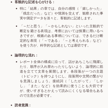
客観的な記述を心がける：
特に「結果」の章では、自分の感情（「嬉しかった」
「残念だった」など）や憶測を交えず、観察された事
実や測定データを淡々と、客観的に記述します。
「～だと思う」「～かもしれない」といった主観的で
断定を避ける表現は、考察においては慎重に用いるべ
きですが、根拠のある事柄については、できるだけ断
定的な表現（「～である」「～と考えられる」など）
を使う方が、科学的な記述としては適切です。
論理的な流れ：
レポート全体の構成に沿って、話があちこちに飛躍し
たり、順序が入れ替わったりしないよう、論理的に筋
道を立てて文章を展開します。各段落が一つの主題
（トピック）を持つようにし、段落間や文間の繋がり
を意識しましょう。接続詞（「したがって」「しか
し」「また」など）を効果的に使うことも大切です
が、使いすぎるとかえって読みにくくなる場合もある
ので注意が必要です。
読者意識：