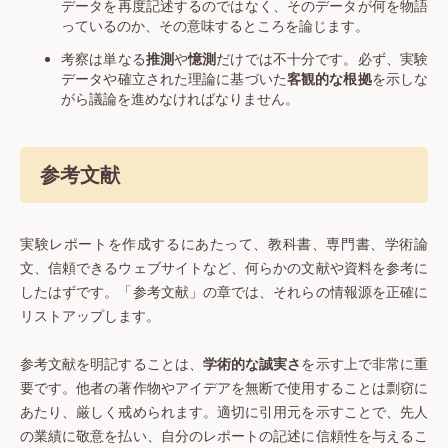
データを再度記述するのではなく、そのデータが何を物語
っているのか、その意味するところを論じます。
考察は単なる
推測
や
憶測
だけでは不十分です。必ず、実験
データや確立された理論に基づいた
客観的な根拠
を示しな
がら議論を進めなければなりません。
参考文献
実験レポートを作成するにあたって、教科書、専門書、学術論
文、信頼できるウェブサイトなど、何らかの文献や資料を参考に
したはずです。「参考文献」の章では、それらの情報源を正確に
リストアップします。
参考文献を明記することは、
学術的な誠実さ
を示す上で非常に重
要です。他者の著作物やアイデアを無断で使用することは剽窃に
あたり、厳しく戒められます。適切に引用元を示すことで、先人
の業績に敬意を払い、自分のレポートの記述に信頼性を与えるこ