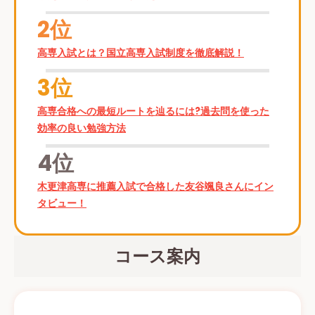
2位
高専入試とは？国立高専入試制度を徹底解説！
3位
高専合格への最短ルートを辿るには?過去問を使った
効率の良い勉強方法
4位
＼期間限定で無料！／
木更津高専に推薦入試で合格した友谷颯良さんにイン
タビュー！
コース案内