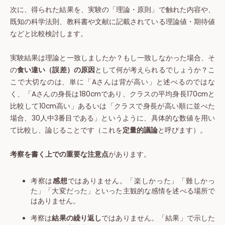
次に、得られた結果を、実験の「理論・原則」で触れた内容や、
既知の科学法則、教科書や文献に記載されている理論値・期待値
などと比較検討します。
実験結果は理論と一致しましたか？もし一致しなかった場合、そ
の
食い違い（誤差）の原因
として何が考えられるでしょうか？こ
こで大切なのは、単に「Aさんは背が高い」と述べるのではな
く、「Aさんの身長は180cmであり、クラスの平均身長170cmと
比較して10cm高い」あるいは「クラスで身長が高い順に並べた
場合、30人中3番目である」というように、具体的な数値を用い
て比較し、論じることです（これを
定量的議論
と呼びます）。
考察を書く上での重要な注意点
があります。
考察は
感想
ではありません。「楽しかった」「難しかっ
た」「大変だった」といった主観的な感情を述べる場所で
はありません。
考察は
結果の繰り返し
ではありません。「結果」で示した