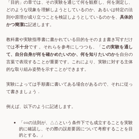
「目的」の章では、その実験を通じて何を観察し、何を測定し、
どのような現象を理解しようとしているのか、あるいは特定の法
則や原理が成り立つことを検証しようとしているのかを、
具体的
かつ簡潔に
記述します。
教科書や実験指導書に書かれている目的をそのまま書き写すだけ
では
不十分
です 。それらを参考にしつつも、「
この実験を通し
て、自分自身が何を確かめたいのか、何を知りたいのか
を自分の
言葉で表現することが重要です。これにより、実験に対する主体
的な取り組み姿勢を示すことができます。
実験によっては手順書に書いてある場合があるので、それに従っ
て書きましょう．
例えば、以下のように記述します。
「○○の法則が、△△という条件下でも成立することを実験
的に確認し、その際の誤差要因について考察することを目
的とする。」