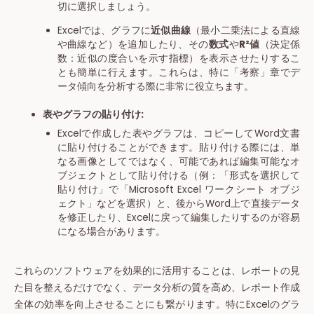
切に選択しましょう。
Excelでは、グラフに
近似曲線
（最小二乗法による直線
や曲線など）を追加したり、その
数式
や
R²値
（決定係
数：近似の度合いを示す指標）を表示させたりするこ
とも簡単に行えます。これらは、特に「考察」章でデ
ータ傾向を分析する際に非常に役立ちます。
表やグラフの貼り付け:
Excelで作成した表やグラフは、コピーしてWord文書
に貼り付けることができます。貼り付ける際には、単
なる画像としてではなく、可能であれば編集可能なオ
ブジェクトとして貼り付ける（例：「形式を選択して
貼り付け」で「Microsoft Excel ワークシート オブジ
ェクト」などを選択）と、後からWord上で直接データ
を修正したり、Excelに戻って編集したりするのが容易
になる場合があります。
これらのソフトウェアを効果的に活用することは、レポートの見
た目を整えるだけでなく、データ分析の質を高め、レポート作成
全体の効率を向上させることにも繋がります。特にExcelのグラ