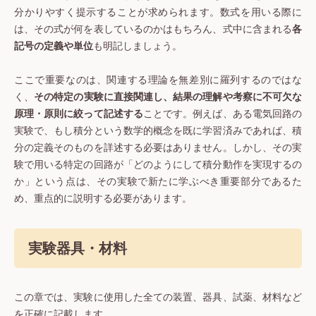
分かりやすく提示することが求められます。数式を用いる際に
は、その式が何を表しているのかはもちろん、式中に含まれる
各
記号の定義や単位
も明記しましょう。
ここで重要なのは、関連する理論を無差別に羅列するのではな
く、
その特定の実験に直接関連し、結果の理解や考察に不可欠な
原理・原則に絞って記述する
ことです。例えば、ある電気回路の
実験で、もし積分という数学的概念を既に学習済みであれば、積
分の定義そのものを詳述する必要はありません。しかし、その実
験で用いる特定の回路が「どのようにして積分動作を実現するの
か」という点は、その実験で新たに学ぶべき重要部分であるた
め、重点的に説明する必要があります。
実験器具・材料
この章では、実験に使用した全ての装置、器具、試薬、材料など
を正確に記載します。