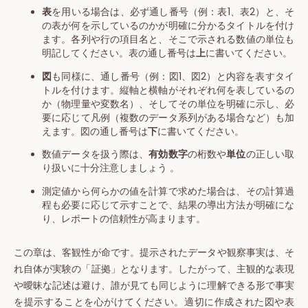
表
を用いる場合は、必ず通し番号（例：表1、表2）と、そ
の表が何を示しているのかが明確に分かるタイトルを付け
ます。各列や行の項目名と、そこで示される数値の単位も
明記してください。表の通し番号は
上
に書いてください。
図
も同様に、通し番号（例：図1、図2）と内容を表すタイ
トルを付けます。縦軸と横軸がそれぞれ何を表しているの
か（物理量や変数名）、そしてその単位を明確に示し、必
要に応じて凡例（複数のデータ系列がある場合など）も加
えます。図の通し番号は
下
に書いてください。
数値データを扱う際は、
有効数字
の桁数や
単位
の正しい取
り扱いに十分注意しましょう 。
測定値から何らかの値を計算で求めた場合は、その計算過
程も必要に応じて示すことで、結果の導出方法が明確にな
り、レポートの信頼性が高まります。
この章は、客観性が命です。提示されたデータや観察事実は、そ
れ自体が実験の「証拠」となります。したがって、主観的な表現
や曖昧な記述は避け、誰が見ても同じように理解できる形で事実
を提示することを心がけてください。適切に作成された図や表