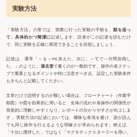
実験方法
「実験方法」の章では、実際に行った実験の手順を、
順を追っ
て、具体的かつ簡潔に
記述します。読者がこの記述を読むだけ
で、同じ実験を正確に再現できることを目指しましょう。
記述は、通常「～を～mL加えた。次に、～℃で～分間加熱し
た。」のように、
過去形
で書くのが一般的です。操作の各ステッ
プで重要となるポイントや特に注意すべき点、設定した実験条件
もきちんと記載してください。
文章だけで説明するのが難しい場合は、フローチャート（作業手
順図）や図を効果的に用いると、全体の流れや各操作の関係性が
視覚的に理解しやすくなり、レポートの分かりやすさが向上しま
す 。実験方法の記述においては、曖昧な表現を避け、誰が読ん
でも同じ操作を行えるような明確さが求められます。例えば、
「十分に攪拌した」ではなく「マグネチックスターラーを用い、