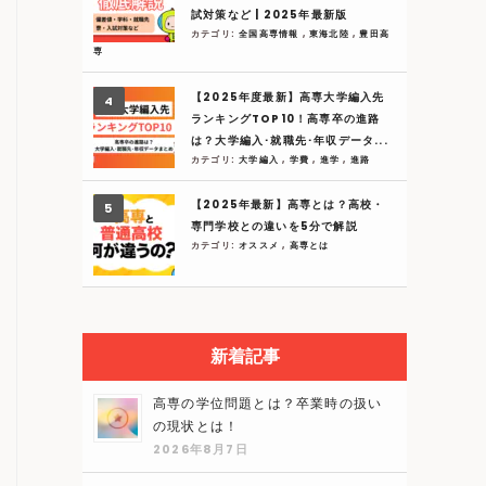
試対策など | 2025年最新版
カテゴリ:
全国高専情報
,
東海北陸
,
豊田高
専
【2025年度最新】高専大学編入先
ランキングTOP10！高専卒の進路
は？大学編入･就職先･年収データ...
カテゴリ:
大学編入
,
学費
,
進学
,
進路
【2025年最新】高専とは？高校・
専門学校との違いを5分で解説
カテゴリ:
オススメ
,
高専とは
新着記事
高専の学位問題とは？卒業時の扱い
の現状とは！
2026年8月7日