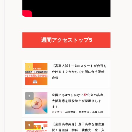
週間アクセストップ5
【高専入試】中3のスタートが合否を
分ける！？今からでも間に合う逆転
合格
全国にも3つしかない
公立の高専、
大阪高専を現役学生が深堀りしま
す！
カテゴリ:
入試対策
,
学生生活
,
高専入試
【全国高専紹介】豊田高専を徹底解
説！偏差値・学科・就職先・寮・入