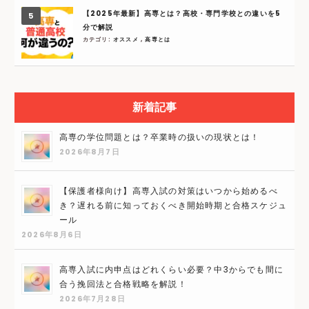
【2025年最新】高専とは？高校・専門学校との違いを5
分で解説
カテゴリ:
オススメ
,
高専とは
新着記事
高専の学位問題とは？卒業時の扱いの現状とは！
2026年8月7日
【保護者様向け】高専入試の対策はいつから始めるべ
き？遅れる前に知っておくべき開始時期と合格スケジュ
ール
2026年8月6日
高専入試に内申点はどれくらい必要？中3からでも間に
合う挽回法と合格戦略を解説！
2026年7月28日