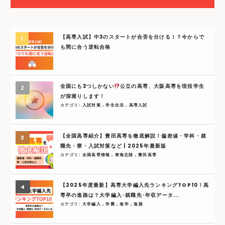
【高専入試】中3のスタートが合否を分ける！？今からで
も間に合う逆転合格
全国にも3つしかない
公立の高専、大阪高専を現役学生
が深堀りします！
カテゴリ:
入試対策
,
学生生活
,
高専入試
【全国高専紹介】豊田高専を徹底解説！偏差値・学科・就
職先・寮・入試対策など | 2025年最新版
カテゴリ:
全国高専情報
,
東海北陸
,
豊田高専
【2025年度最新】高専大学編入先ランキングTOP10！高
専卒の進路は？大学編入･就職先･年収データ...
カテゴリ:
大学編入
,
学費
,
進学
,
進路