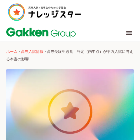
ホーム
»
高専入試情報
»
高専受験生必見！評定（内申点）が学力入試に与え
る本当の影響