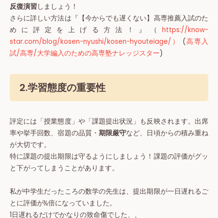
反復演習
しましょう！
さらに詳しい方法は『【今からでも遅くない】高専推薦入試のた
めに評定を上げる方法！』（
https://know-
star.com/blog/kosen-nyushi/kosen-hyouteiage/）
(
高専入
試/高専/大学編入のための高専塾ナレッジスター
)
2.学習態度の重要性
評定には「授業態度」や「課題提出状況」も反映されます。出席
率や挙手回数、宿題の品質・
期限厳守
など、日頃からの積み重ね
が大切です。
特に課題の提出期限は守るようにしましょう！課題の評価がグッ
と下がってしまうことがあります。
私が中学生だったころの数学の先生は、提出期限が一日遅れるご
とに評価が½倍になっていました。
1日遅れるだけでかなりの致命傷でした、、