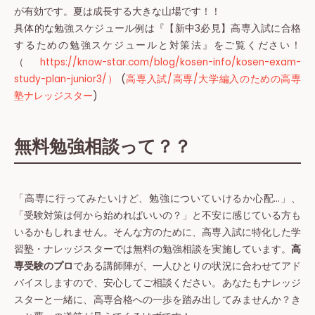
が有効です。夏は成長する大きな山場です！！
具体的な勉強スケジュール例は『【新中3必見】高専入試に合格
するための勉強スケジュールと対策法』をご覧ください！
（
https://know-star.com/blog/kosen-info/kosen-exam-
study-plan-junior3/）
(
高専入試/高専/大学編入のための高専
塾ナレッジスター
)
無料勉強相談って？？
「高専に行ってみたいけど、勉強についていけるか心配…」、
「受験対策は何から始めればいいの？」と不安に感じている方も
いるかもしれません。そんな方のために、高専入試に特化した学
習塾・ナレッジスターでは無料の勉強相談を実施しています。
高
専受験のプロ
である講師陣が、一人ひとりの状況に合わせてアド
バイスしますので、安心してご相談ください。あなたもナレッジ
スターと一緒に、高専合格への一歩を踏み出してみませんか？き