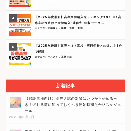
【2025年度最新】高専大学編入先ランキングTOP10！高
専卒の進路は？大学編入･就職先･年収データ...
カテゴリ:
大学編入
,
学費
,
進学
,
進路
【2025年最新】高専とは？高校・専門学校との違いを5分
で解説
カテゴリ:
オススメ
,
高専とは
新着記事
【保護者様向け】高専入試の対策はいつから始めるべ
き？遅れる前に知っておくべき開始時期と合格スケジュ
ール
2026年8月6日