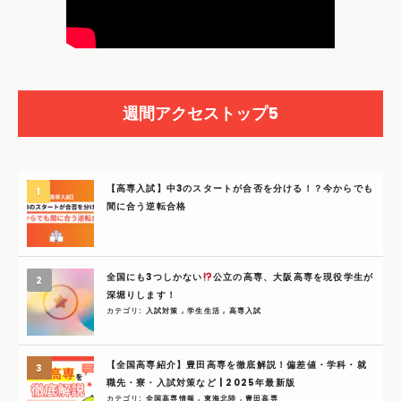
週間アクセストップ5
【高専入試】中3のスタートが合否を分ける！？今からでも
間に合う逆転合格
全国にも3つしかない
公立の高専、大阪高専を現役学生が
深堀りします！
カテゴリ:
入試対策
,
学生生活
,
高専入試
【全国高専紹介】豊田高専を徹底解説！偏差値・学科・就
職先・寮・入試対策など | 2025年最新版
カテゴリ:
全国高専情報
,
東海北陸
,
豊田高専