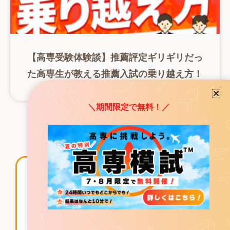
【高専受験体験談】推薦評定ギリギリだっ
た高専生が教える推薦入試の乗り越え方！
2023年8月25日
＼期間限定で無料！／
記事一覧を見る
高専受験生にオススメの記
事
1位