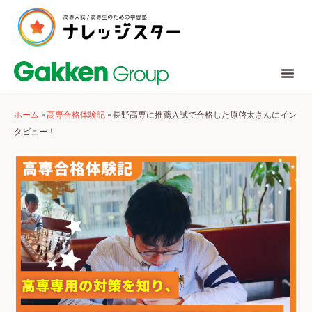
ホーム
»
高専合格体験記
»
長野高専に推薦入試で合格した原啓太さんにイン
タビュー！