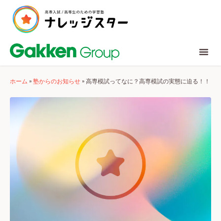
ホーム
»
塾からのお知らせ
»
高専模試ってなに？高専模試の実態に迫る！！