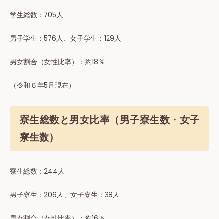
学⽣総数：705⼈
男⼦学⽣：576⼈、⼥⼦学⽣：129⼈
男⼥割合（女性⽐率）：約18％
（令和６年5月現在）
寮生総数と男女比率（男子寮生数・女子
寮生数）
寮⽣総数：244⼈
男⼦寮⽣：206⼈、⼥⼦寮⽣：38⼈
男⼥割合（女性⽐率）：約16％