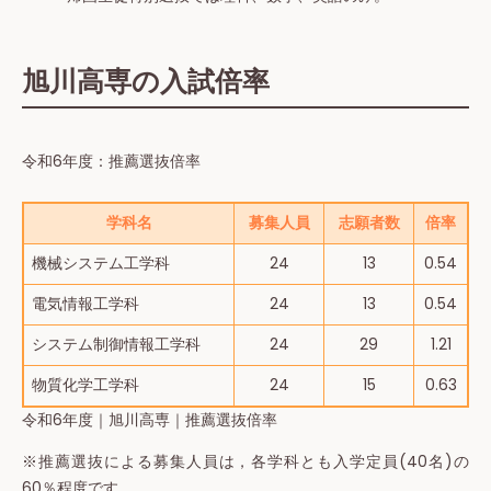
旭川高専の入試倍率
令和6年度：推薦選抜倍率
学科名
募集人員
志願者数
倍率
機械システム工学科
24
13
0.54
電気情報工学科
24
13
0.54
システム制御情報工学科
24
29
1.21
物質化学工学科
24
15
0.63
令和6年度｜旭川高専｜推薦選抜倍率
※推薦選抜による募集人員は，各学科とも入学定員(40名)の
60％程度です。