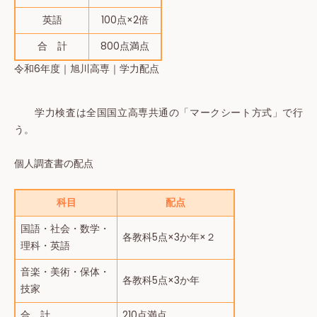
英語
100点×2倍
合 計
800点満点
令和6年度｜旭川高専｜学力配点
学力検査は全国国立高専共通の「マークシート方式」で行
う。
個人調査書の配点
科目
配点
国語・社会・数学・
各教科5点×3か年×２
理科・英語
音楽・美術・保体・
各教科5点×3か年
技家
合 計
210点満点