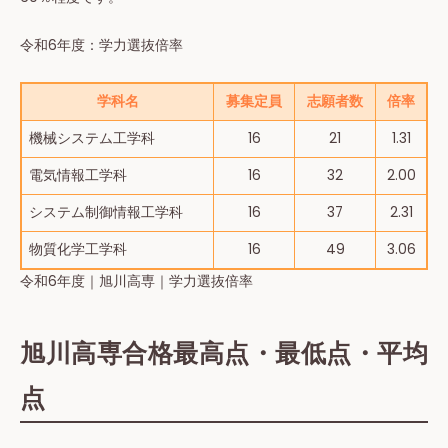
令和6年度：学力選抜倍率
学科名
募集定員
志願者数
倍率
機械システム工学科
16
21
1.31
電気情報工学科
16
32
2.00
システム制御情報工学科
16
37
2.31
物質化学工学科
16
49
3.06
令和6年度｜旭川高専｜学力選抜倍率
旭川高専合格最高点・最低点・平均
点