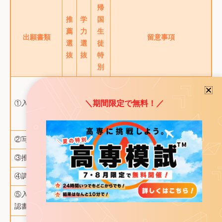
帰
推
学
国
薦
力
生
出願書類
留意事項
選
選
徒
抜
抜
特
別
第1志望に加えて、第2志望の
学科（旭川高専の4学科から
＼期間限定で無料！／
①入学願書
〇
〇
〇
選択）を指定することが可
能。
②写真票
〇
〇
〇
③推薦書
〇
―
―
学校長記入。
④調査書
〇
〇
〇
学校長記入。
⑤入学意思確
出願者記入 北海道複数高専志
―
〇
―
認書
望受験の方は不要