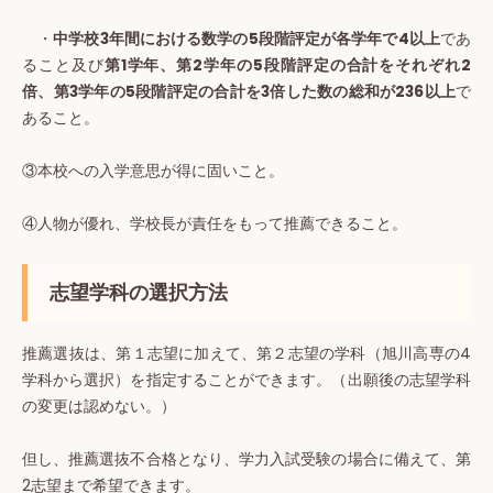
・
中学校3年間における数学の5段階評定が各学年で4以上
であ
ること及び
第1学年、第2学年の5段階評定の合計をそれぞれ2
倍、第3学年の5段階評定の合計を3倍した数の総和が236以上
で
あること。
③本校への入学意思が得に固いこと。
④人物が優れ、学校長が責任をもって推薦できること。
志望学科の選択方法
推薦選抜は、第１志望に加えて、第２志望の学科（旭川高専の4
学科から選択）を指定することができます。（出願後の志望学科
の変更は認めない。）
但し、推薦選抜不合格となり、学力入試受験の場合に備えて、第
2志望まで希望できます。