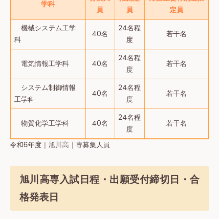
学科
員
員
定員
機械システム工学
24名程
40名
若⼲名
科
度
24名程
電気情報工学科
40名
若⼲名
度
システム制御情報
24名程
40名
若⼲名
工学科
度
24名程
物質化学工学科
40名
若干名
度
令和6年度｜旭川高｜専募集人員
旭川高専入試日程・出願受付締切日・合
格発表日