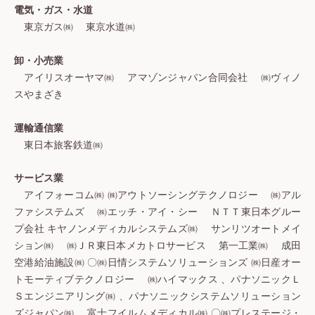
電気・ガス・水道
東京ガス㈱ 東京水道㈱
卸・小売業
アイリスオーヤマ㈱ アマゾンジャパン合同会社 ㈱ヴィノ
スやまざき
運輸通信業
東日本旅客鉄道㈱
サービス業
アイフォーコム㈱ ㈱アウトソーシングテクノロジー ㈱アル
ファシステムズ ㈱エッチ・アイ・シー ＮＴＴ東日本グルー
プ会社 キヤノンメディカルシステムズ㈱ サンリツオートメイ
ション㈱ ㈱ＪＲ東日本メカトロサービス 第一工業㈱ 成田
空港給油施設㈱ 〇㈱日情システムソリューションズ ㈱日産オー
トモーティブテクノロジー ㈱ハイマックス 、パナソニックＬ
Ｓエンジニアリング㈱ 、パナソニックシステムソリューション
ズジャパン㈱ 富士フイルムメディカル㈱ 〇㈱プレステージ・