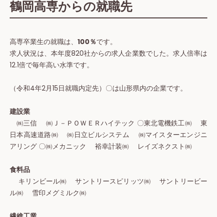
鶴岡高専からの就職先
高専卒業生の就職は、
100％
です。
求人状況は、本年度820社からの求人企業数でした。求人倍率は
12.1倍で毎年高い水準です。
（令和4年2月15日就職内定先）〇は山形県内の企業です。
建設業
㈱三信 ㈱Ｊ－ＰＯＷＥＲハイテック 〇東北電機鉄工㈱ 東
日本高速道路㈱ ㈱日立ビルシステム ㈱マイスターエンジニ
アリング 〇㈱メカニック 裕幸計装㈱ レイズネクスト㈱
食料品
キリンビール㈱ サントリースピリッツ㈱ サントリービー
ル㈱ 雪印メグミルク㈱
繊維工業