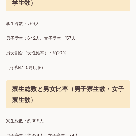
学生数）
学⽣総数：799⼈
男⼦学⽣：642⼈、⼥⼦学⽣：157⼈
男⼥割合（女性⽐率）：約20％
（令和4年5月現在）
寮生総数と男女比率（男子寮生数・女子
寮生数）
寮⽣総数：約398⼈
男⼦寮⽣：約324⼈、⼥⼦寮⽣：74⼈