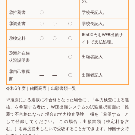
の。
②推薦書
〇
―
―
学校長記入。
③調査書
〇
〇
〇
学校長記入。
16500円をWEB出願サ
④検定料
〇
〇
〇
イトで支払処理。
⑤海外在住
―
―
〇
出願者記入
状況説明書
⑥自己推薦
―
―
〇
出願者記入
書
令和6年度｜鶴岡高専｜出願書類一覧
※推薦による選抜に不合格となった場合に，「学力検査による選
抜」を希望する者は， WEB出願システムの試験選択画面の「推
薦で不合格になった場合の学力検査受験」 欄を「希望する」と
して登録してください。 この場合，出願書類（検定料を含
む。）を再度提出しないで受験することができます。帰国子女特