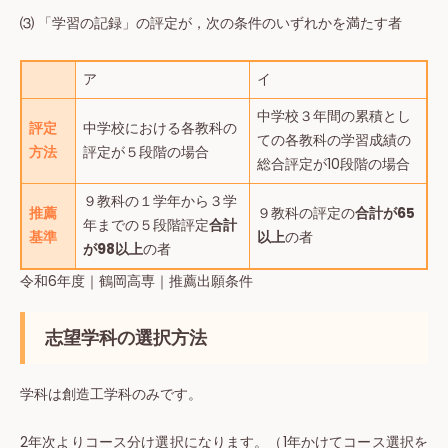
⑶ 「学習の記録」の評定が，次の条件のいずれかを満たす者
ア
イ
中学校３年間の累積とし
評定
中学校における各教科の
ての各教科の学習成績の
方法
評定が５段階の場合
総合評定が10段階の場合
９教科の１学年から３学
推薦
９教科の評定の
合計が65
年までの５段階評定
合計
基準
以上
の者
が98以上
の者
令和6年度｜鶴岡高専｜推薦出願条件
志望学科の選択方法
学科は創造工学科のみです。
2年次よりコース分け選択になります。（1年かけてコース選択を