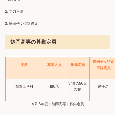
2. 学⼒⼊試
3. 帰国子女特別選抜
鶴岡高専の募集定員
帰国子女特別
学科
募集人員
推薦定員
選抜定員
定員の50％
創造工学科
160名
若⼲名
程度
令和6年度｜鶴岡高専｜募集定員