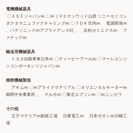
電機機械器具
〇ＡＳＥジャパン㈱ 〇㈱ＪＶＣケンウッド山形 ソニーセミコン
ダクタマニュファクチャリング㈱ 〇ＴＤＫ庄内㈱ 電源開発㈱
、パナソニック㈱アプライアンス社 、 浜松ホトニクス㈱ フ
ァナック㈱
輸送用機械器具
トヨタ自動車東日本㈱ 〇ティービーアール㈱ 〇マーレエンジ
ンコンポーネンツジャパン㈱
精密機械製造
アキム㈱ 〇㈱アライドマテリアル 〇オリエンタルモーター㈱
鶴岡中央事業所 、 テルモ㈱ 〇東北エプソン㈱ 〇㈱ニシカワ
その他
王子マテリア㈱釧路工場 日東電工㈱ 日本ゼオン㈱川崎工
場