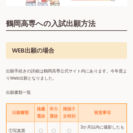
鶴岡高専への入試出願方法
WEB出願の場合
出願手続きの詳細は鶴岡高専公式サイト内にあります。今年度よ
りWeb出願となりました。
出願書類一覧
推薦
学力
帰国子
出願書類
留意事項
選抜
選抜
女特別
3か月以内に撮影したも
①写真票
〇
〇
〇