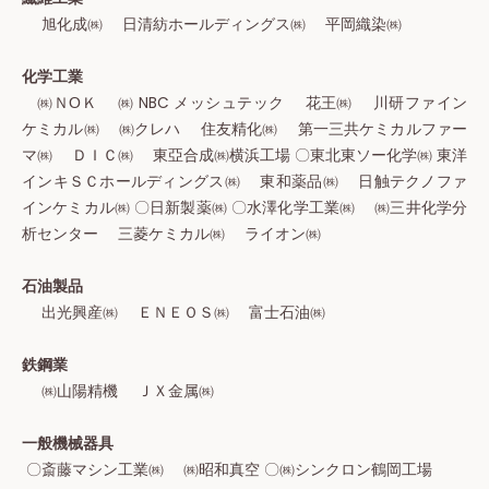
旭化成㈱ 日清紡ホールディングス㈱ 平岡織染㈱
化学工業
㈱ＮОＫ ㈱ NBC メッシュテック 花王㈱ 川研ファイン
ケミカル㈱ ㈱クレハ 住友精化㈱ 第一三共ケミカルファー
マ㈱ ＤＩＣ㈱ 東亞合成㈱横浜工場 〇東北東ソー化学㈱ 東洋
インキＳＣホールディングス㈱ 東和薬品㈱ 日触テクノファ
インケミカル㈱ 〇日新製薬㈱ 〇水澤化学工業㈱ ㈱三井化学分
析センター 三菱ケミカル㈱ ライオン㈱
石油製品
出光興産㈱ ＥＮＥＯＳ㈱ 富士石油㈱
鉄鋼業
㈱山陽精機 ＪＸ金属㈱
一般機械器具
〇斎藤マシン工業㈱ ㈱昭和真空 〇㈱シンクロン鶴岡工場