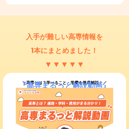
入手が難しい高専情報を
1本にまとめました！
▼
▼
▼
▼
▼
＼高専とは？学べること・学費を徹底解説！／
『高専まるっと解説動画』