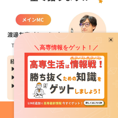
＼高専情報をゲット！／
＼ 無料配布! ／
『高専まるっと解説動画』を受け取る！