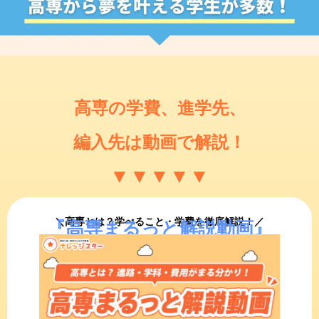
高専の学費、進学先、
編入先は動画で解説！
▼
▼
▼
▼
▼
＼高専とは？学べること・学費を徹底解説！／
『高専まるっと解説動画』