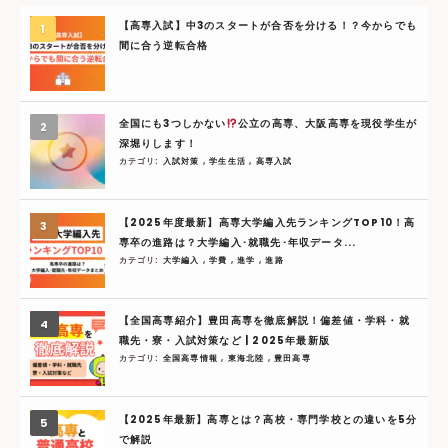
【高専入試】中3のスタートが合否を分ける！？今からでも
間に合う逆転合格
全国にも3つしかない
公立の高専、大阪高専を現役学生が
深堀りします！
カテゴリ:
入試対策
,
学生生活
,
高専入試
【2025年度最新】高専大学編入先ランキングTOP10！高
専卒の進路は？大学編入･就職先･年収データ...
カテゴリ:
大学編入
,
学費
,
進学
,
進路
【全国高専紹介】豊田高専を徹底解説！偏差値・学科・就
職先・寮・入試対策など | 2025年最新版
カテゴリ:
全国高専情報
,
東海北陸
,
豊田高専
【2025年最新】高専とは？高校・専門学校との違いを5分
で解説