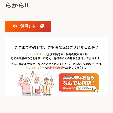
らから!!
1分で質問する！