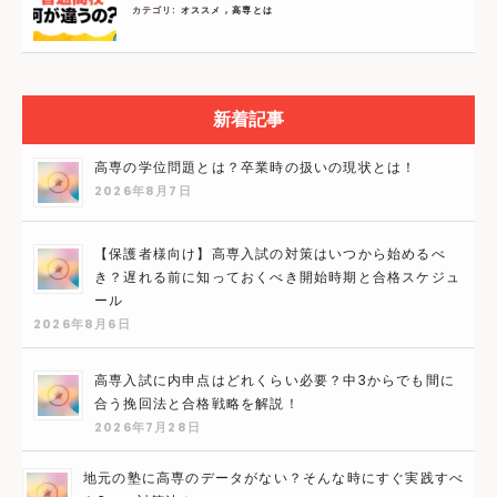
カテゴリ:
オススメ
,
高専とは
新着記事
高専の学位問題とは？卒業時の扱いの現状とは！
2026年8月7日
【保護者様向け】高専入試の対策はいつから始めるべ
き？遅れる前に知っておくべき開始時期と合格スケジュ
ール
2026年8月6日
高専入試に内申点はどれくらい必要？中3からでも間に
合う挽回法と合格戦略を解説！
2026年7月28日
地元の塾に高専のデータがない？そんな時にすぐ実践すべ