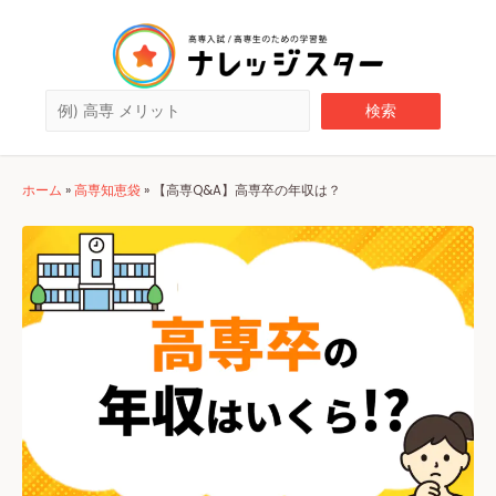
ホーム
»
高専知恵袋
»
【高専Q&A】高専卒の年収は？