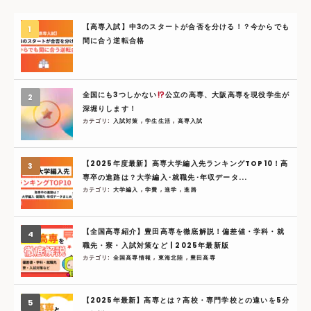
【高専入試】中3のスタートが合否を分ける！？今からでも
間に合う逆転合格
全国にも3つしかない
公立の高専、大阪高専を現役学生が
深堀りします！
カテゴリ:
入試対策
,
学生生活
,
高専入試
【2025年度最新】高専大学編入先ランキングTOP10！高
専卒の進路は？大学編入･就職先･年収データ...
カテゴリ:
大学編入
,
学費
,
進学
,
進路
【全国高専紹介】豊田高専を徹底解説！偏差値・学科・就
職先・寮・入試対策など | 2025年最新版
カテゴリ:
全国高専情報
,
東海北陸
,
豊田高専
【2025年最新】高専とは？高校・専門学校との違いを5分