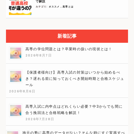
で解説
カテゴリ:
オススメ
,
高専とは
新着記事
高専の学位問題とは？卒業時の扱いの現状とは！
2026年8月7日
【保護者様向け】高専入試の対策はいつから始めるべ
き？遅れる前に知っておくべき開始時期と合格スケジュ
ール
2026年8月6日
高専入試に内申点はどれくらい必要？中3からでも間に
合う挽回法と合格戦略を解説！
2026年7月28日
地元の塾に高専のデータがない？そんな時にすぐ実践すべ