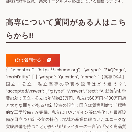
趣味は野球観戦。楽天イーグルスを応援している仙台っ子です。
高専について質問がある人はこち
らから!!
1分で質問する！
{ “@context”: “https://schema.org”, “@type”: “FAQPage”,
“mainEntity”: [ { “@type”: “Question”, “name”: “【高専Q&A】
国立・公立・私立高専の学費や設備はどう違う？”,
“acceptedAnswer”: { “@type”: “Answer”, “text”: “A. 結論\n1. 学
費の差：国立・公立は年間約23万円、私立は60万円〜100万円超
と大きな開きがある\n2. 設備の傾向：国立は質実剛健で「標準
的な工学設備」が完備、私立はITやデザイン等に特化した最新設
備が目立つ\n3. 公立の特色：地域の産業に紐づいたユニークな
実験設備を持つことが多い\n\nライターの一言\n「安く高品質