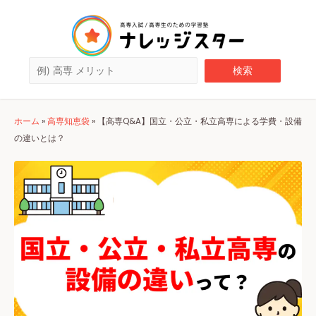
ホーム
»
高専知恵袋
»
【高専Q&A】国立・公立・私立高専による学費・設備
の違いとは？