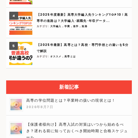
【2025年度最新】高専大学編入先ランキングTOP10！高
専卒の進路は？大学編入･就職先･年収データ...
カテゴリ:
大学編入
,
学費
,
進学
,
進路
【2025年最新】高専とは？高校・専門学校との違いを5分
で解説
カテゴリ:
オススメ
,
高専とは
新着記事
高専の学位問題とは？卒業時の扱いの現状とは！
2026年8月7日
【保護者様向け】高専入試の対策はいつから始めるべ
き？遅れる前に知っておくべき開始時期と合格スケジュ
ール