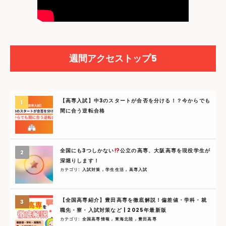
週間アクセストップ5
【高専入試】中3のスタートが合否を分ける！？今からでも
間に合う逆転合格
全国にも3つしかない
公立の高専、大阪高専を現役学生が
深堀りします！
カテゴリ:
入試対策
,
学生生活
,
高専入試
【全国高専紹介】豊田高専を徹底解説！偏差値・学科・就
職先・寮・入試対策など | 2025年最新版
カテゴリ:
全国高専情報
,
東海北陸
,
豊田高専