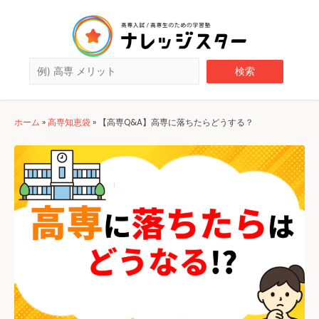
ホーム
»
高専知恵袋
»
【高専Q&A】高専に落ちたらどうする？