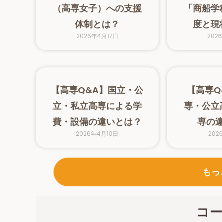
（高専女子）への支援
「商船学
体制とは？
度と現
2026年4月17日
202
【高専Q&A】国立・公
【高専Q
立・私立高専による学
専・公立
費・設備の違いとは？
専の
2026年4月10日
202
もっ
コ