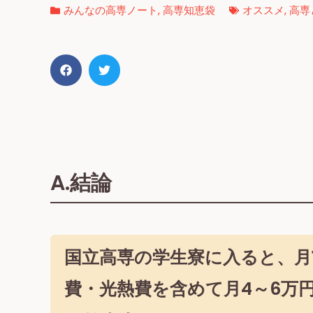
みんなの高専ノート
,
高専知恵袋
オススメ
,
高専
A.結論
国立高専の学生寮に入ると、
月
費・光熱費を含めて月4～6万