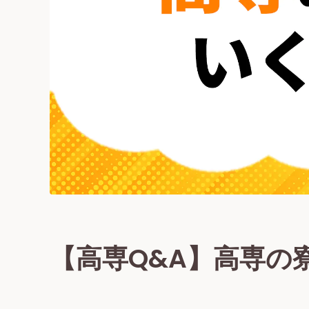
【高専Q&A】高専の