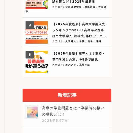
試対策など | 2025年最新版
カテゴリ:
全国高専情報
,
東海北陸
,
豊田高
専
【2025年度最新】高専大学編入先
ランキングTOP10！高専卒の進路
は？大学編入･就職先･年収データ...
カテゴリ:
大学編入
,
学費
,
進学
,
進路
【2025年最新】高専とは？高校・
専門学校との違いを5分で解説
カテゴリ:
オススメ
,
高専とは
新着記事
高専の学位問題とは？卒業時の扱い
の現状とは！
2026年8月7日