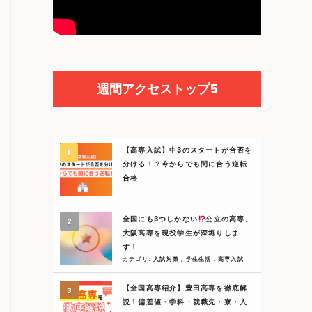
週間アクセストップ5
【高専入試】中3のスタートが合否を
分ける！？今からでも間に合う逆転
合格
全国にも3つしかない
公立の高専、
大阪高専を現役学生が深堀りしま
す！
カテゴリ:
入試対策
,
学生生活
,
高専入試
【全国高専紹介】豊田高専を徹底解
説！偏差値・学科・就職先・寮・入