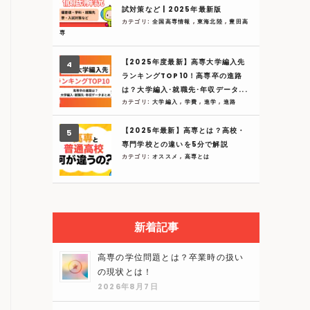
試対策など | 2025年最新版
カテゴリ:
全国高専情報
,
東海北陸
,
豊田高
専
【2025年度最新】高専大学編入先
ランキングTOP10！高専卒の進路
は？大学編入･就職先･年収データ...
カテゴリ:
大学編入
,
学費
,
進学
,
進路
【2025年最新】高専とは？高校・
専門学校との違いを5分で解説
カテゴリ:
オススメ
,
高専とは
新着記事
高専の学位問題とは？卒業時の扱い
の現状とは！
2026年8月7日