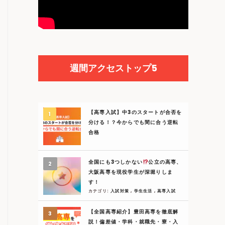
週間アクセストップ5
【高専入試】中3のスタートが合否を
分ける！？今からでも間に合う逆転
合格
全国にも3つしかない
公立の高専、
大阪高専を現役学生が深堀りしま
す！
カテゴリ:
入試対策
,
学生生活
,
高専入試
【全国高専紹介】豊田高専を徹底解
説！偏差値・学科・就職先・寮・入