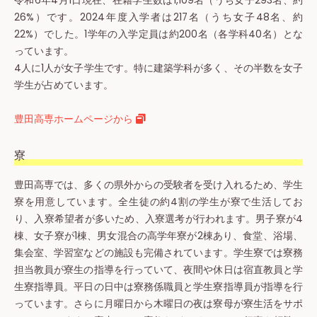
令和6年4月1日現在、在籍学生数は1,109名（うち女子293名、約
26%）です。2024年度入学者は217名（うち女子48名、約
22%）でした。1学年の入学定員は約200名（各学科40名）とな
っています。
4人に1人が女子学生です。特に建築学科が多く、その半数を女子
学生が占めています。
豊田高専ホームページから
寮
豊田高専では、多くの県外からの受験者を受け入れるため、学生
寮を用意しています。全生徒の約4割の学生が寮で生活してお
り、入寮希望者が多いため、入寮選考が行われます。男子寮が4
棟、女子寮が1棟、男女混合の高学年寮が2棟あり、食堂、浴場、
集会室、学習室などの施設も完備されています。学生寮では寮務
担当教員が寮生の指導を行っていて、夜間や休日は宿直教員と学
生寮指導員。平日の日中は寮務係職員と学生寮指導員が指導を行
っています。さらに月曜日から木曜日の夜は寮母が寮生活をサポ