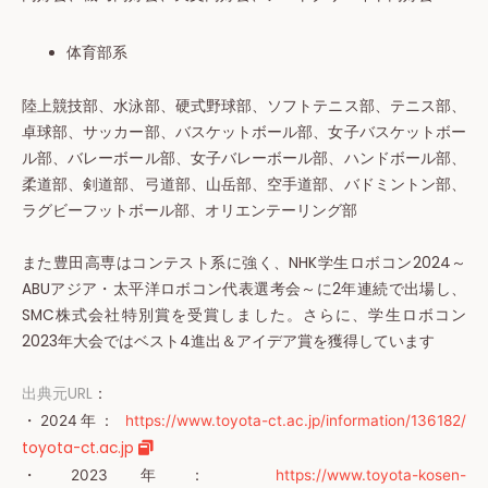
体育部系
陸上競技部、水泳部、硬式野球部、ソフトテニス部、テニス部、
卓球部、サッカー部、バスケットボール部、女子バスケットボー
ル部、バレーボール部、女子バレーボール部、ハンドボール部、
柔道部、剣道部、弓道部、山岳部、空手道部、バドミントン部、
ラグビーフットボール部、オリエンテーリング部
また豊田高専はコンテスト系に強く、NHK学生ロボコン2024～
ABUアジア・太平洋ロボコン代表選考会～に2年連続で出場し、
SMC株式会社特別賞を受賞しました。さらに、学生ロボコン
2023年大会ではベスト4進出＆アイデア賞を獲得しています
出典元URL
：
・2024年：
https://www.toyota-ct.ac.jp/information/136182/
toyota-ct.ac.jp
・2023年：
https://www.toyota-kosen-