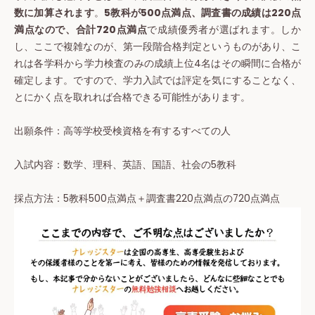
数に加算されます
。
5教科が500点満点、調査書の成績は220点
満点なので、合計720点満点
で成績優秀者が選ばれます。しか
し、ここで複雑なのが、第一段階合格判定というものがあり、こ
れは
各学科から学力検査のみの成績上位4名はその瞬間に合格が
確定
します。ですので、学力入試では評定を気にすることなく、
とにかく点を取れれば合格できる可能性があります。
出願条件：高等学校受検資格を有するすべての人
入試内容：数学、理科、英語、国語、社会の5教科
採点方法：5教科500点満点＋調査書220点満点の720点満点