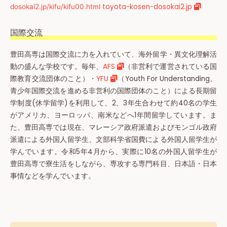
toyota-kosen-dosokai2.jp
dosokai2.jp/kifu/kifu00.html
国際交流
豊田高専は国際交流に力を入れていて、海外留学・異文化理解活
動の盛んな学校です。毎年、
AFS
（非営利で運営されている国
際教育交流団体のこと）・
YFU
（
Youth For Understanding、
青少年国際交流を進める非営利の国際団体のこと
）による長期留
学制度(休学留学)を利用して、2、3年生合わせて約40名の学生
がアメリカ、ヨーロッパ、南米などへ1年間留学しています。ま
た、豊田高専では現在、マレーシア政府派遣およびモンゴル政府
派遣による外国人留学生、文部科学省国費による外国人留学生が
学んでいます。令和5年4月から、実際に10名の外国人留学生が
豊田高専で寮生活をしながら、専攻する専門科目、日本語・日本
事情などを学んでいます。