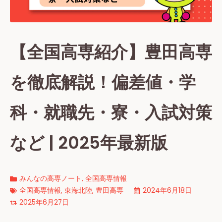
【全国高専紹介】豊田高専
を徹底解説！偏差値・学
科・就職先・寮・入試対策
など | 2025年最新版
みんなの高専ノート
,
全国高専情報
全国高専情報
,
東海北陸
,
豊田高専
2024年6月18日
2025年6月27日