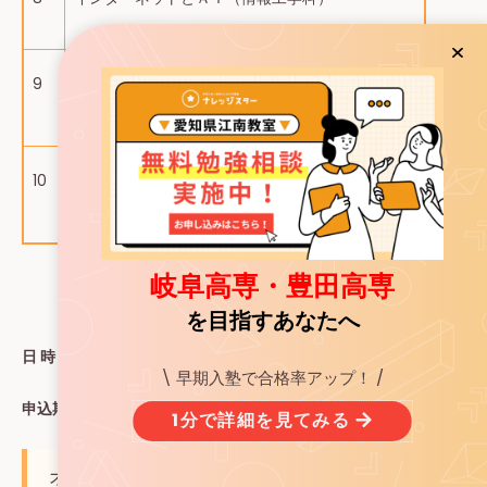
都市づくりを支える！空間情報の”見える化”を体
9
験しよう（環境都市工学科）
建築って何をする？建築学科で何を学ぶ？（建築
10
学科）
岐阜高専・豊田高専
を目指すあなたへ
日 時：令和7年8月2日（土）
\ 早期入塾で合格率アップ！ /
申込期間：6月9日（月）から7月6日（日）
1分で詳細を見てみる
オープンキャンパス