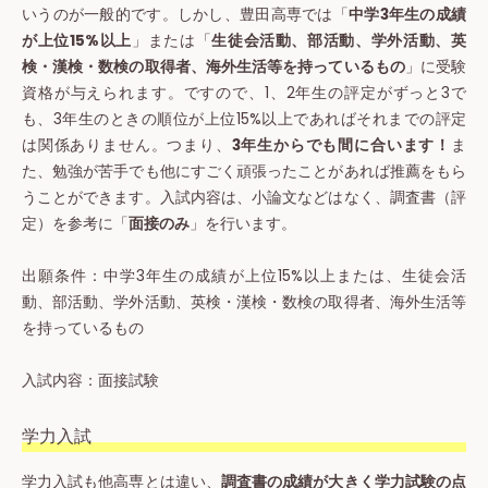
いうのが一般的です。しかし、豊田高専では「
中学3年生の成績
が上位15%以上
」または「
生徒会活動、部活動、学外活動、英
検・漢検・数検の取得者、海外生活等を持っているもの
」に受験
資格が与えられます。ですので、1、2年生の評定がずっと3で
も、3年生のときの順位が上位15%以上であれば
それまでの評定
は関係ありません。
つまり、
3年生からでも間に合います！
ま
た、勉強が苦手でも他にすごく頑張ったことがあれば推薦をもら
うことができます。入試内容は、小論文などはなく、調査書（評
定）を参考に「
面接のみ
」を行います。
出願条件：中学3年生の成績が上位15%以上または、生徒会活
動、部活動、学外活動、英検・漢検・数検の取得者、海外生活等
を持っているもの
入試内容：面接試験
学力入試
学力入試も他高専とは違い、
調査書の成績が大きく学力試験の点