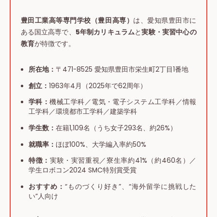
豊田工業高等専門学校（豊田高専）
は、愛知県豊田市に
ある国立高専で、
5年制カリキュラム
と
実験・実習中心の
教育
が特徴です。
所在地：
〒471-8525 愛知県豊田市栄生町2丁目1番地
創立：
1963年4月（2025年で62周年）
学科：
機械工学科／電気・電子システム工学科／情報
工学科／環境都市工学科／建築学科
学生数：
在籍1,109名（うち女子293名、約26%）
就職率：
ほぼ100%、大学編入率約50%
特徴：
実験・実習重視／寮生率約41%（約460名）／
学生ロボコン2024 SMC特別賞受賞
おすすめ：
“ものづくり好き”、“海外留学に挑戦した
い”人向け