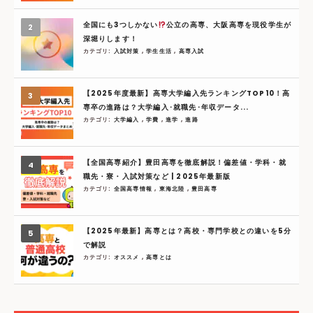
全国にも3つしかない
公立の高専、大阪高専を現役学生が
深堀りします！
カテゴリ:
入試対策
,
学生生活
,
高専入試
【2025年度最新】高専大学編入先ランキングTOP10！高
専卒の進路は？大学編入･就職先･年収データ...
カテゴリ:
大学編入
,
学費
,
進学
,
進路
【全国高専紹介】豊田高専を徹底解説！偏差値・学科・就
職先・寮・入試対策など | 2025年最新版
カテゴリ:
全国高専情報
,
東海北陸
,
豊田高専
【2025年最新】高専とは？高校・専門学校との違いを5分
で解説
カテゴリ:
オススメ
,
高専とは