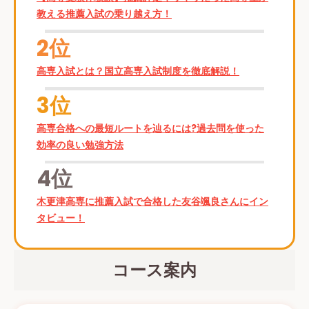
教える推薦入試の乗り越え方！
2位
高専入試とは？国立高専入試制度を徹底解説！
3位
高専合格への最短ルートを辿るには?過去問を使った
効率の良い勉強方法
4位
木更津高専に推薦入試で合格した友谷颯良さんにイン
タビュー！
コース案内