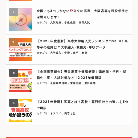
全国にも3つしかない
公立の高専、大阪高専を現役学生が
深堀りします！
カテゴリ:
入試対策
,
学生生活
,
高専入試
【2025年度最新】高専大学編入先ランキングTOP10！高
専卒の進路は？大学編入･就職先･年収データ...
カテゴリ:
大学編入
,
学費
,
進学
,
進路
【全国高専紹介】豊田高専を徹底解説！偏差値・学科・就
職先・寮・入試対策など | 2025年最新版
カテゴリ:
全国高専情報
,
東海北陸
,
豊田高専
【2025年最新】高専とは？高校・専門学校との違いを5分
で解説
カテゴリ:
オススメ
,
高専とは