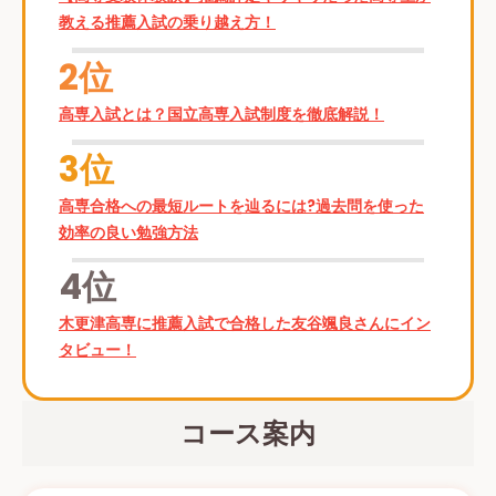
教える推薦入試の乗り越え方！
2位
高専入試とは？国立高専入試制度を徹底解説！
3位
高専合格への最短ルートを辿るには?過去問を使った
効率の良い勉強方法
4位
木更津高専に推薦入試で合格した友谷颯良さんにイン
タビュー！
コース案内