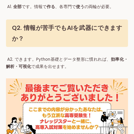
A1.
全部
です。情報で
作る
、各専門で
使う
の両輪が必要。
Q2. 情報が苦手でもAIを武器にできます
か？
A2. できます。Python基礎とデータ整形に慣れれば、
効率化・
解析・可視化
で成果を出せます。