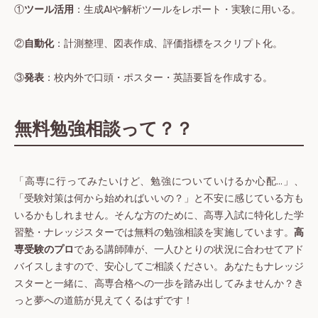
①
ツール活用
：生成AIや解析ツールをレポート・実験に用いる。
②
自動化
：計測整理、図表作成、評価指標をスクリプト化。
③
発表
：校内外で口頭・ポスター・英語要旨を作成する。
無料勉強相談って？？
「高専に行ってみたいけど、勉強についていけるか心配…」、
「受験対策は何から始めればいいの？」と不安に感じている方も
いるかもしれません。そんな方のために、高専入試に特化した学
習塾・ナレッジスターでは無料の勉強相談を実施しています。
高
専受験のプロ
である講師陣が、一人ひとりの状況に合わせてアド
バイスしますので、安心してご相談ください。あなたもナレッジ
スターと一緒に、高専合格への一歩を踏み出してみませんか？き
っと夢への道筋が見えてくるはずです！