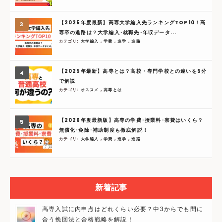
【2025年度最新】高専大学編入先ランキングTOP10！高
専卒の進路は？大学編入･就職先･年収データ...
カテゴリ:
大学編入
,
学費
,
進学
,
進路
【2025年最新】高専とは？高校・専門学校との違いを5分
で解説
カテゴリ:
オススメ
,
高専とは
【2026年度最新版】高専の学費･授業料･寮費はいくら？
無償化･免除･補助制度も徹底解説！
カテゴリ:
大学編入
,
学費
,
進学
,
進路
新着記事
高専入試に内申点はどれくらい必要？中3からでも間に
合う挽回法と合格戦略を解説！