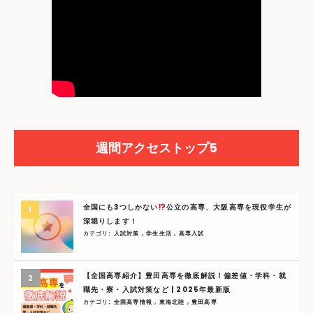
週間アクセストップ5
全国にも3つしかない
公立の高専、大阪高専を現役学生が
深堀りします！
カテゴリ:
入試対策
,
学生生活
,
高専入試
【全国高専紹介】豊田高専を徹底解説！偏差値・学科・就
職先・寮・入試対策など | 2025年最新版
カテゴリ:
全国高専情報
,
東海北陸
,
豊田高専