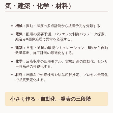
気・建築・化学・材料）
機械
：振動・温度の多点計測から故障予兆を分類する。
電気
：配電の需要予測、パワエレの制御パラメータ探索、
組込み×画像処理で異常を監視する。
建築
：日射・通風の環境シミュレーション、BIMから自動
数量算出、施工計画の最適化をする。
化学
：反応収率の回帰モデル、実験計画の自動化、センサ
ー時系列の可視化する。
材料
：画像AIで欠陥検出や結晶粒径推定、プロセス最適化
で品質安定化する。
小さく作る→自動化→発表の三段階