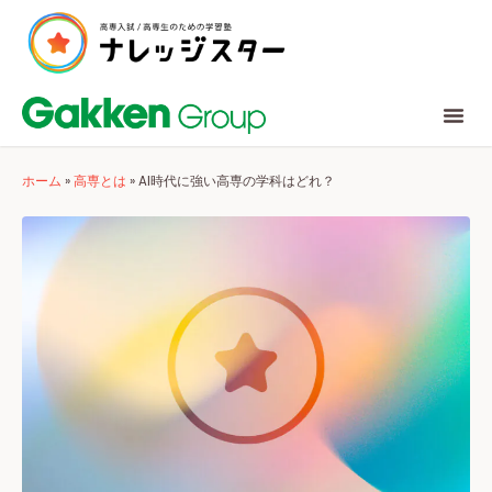
ホーム
»
高専とは
»
AI時代に強い高専の学科はどれ？