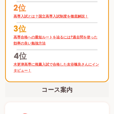
2位
高専入試とは？国立高専入試制度を徹底解説！
3位
高専合格への最短ルートを辿るには?過去問を使った
効率の良い勉強方法
4位
木更津高専に推薦入試で合格した友谷颯良さんにイン
タビュー！
コース案内