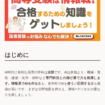
はじめに
AI時代に有利な高専の学科は
全部
です。AIは単独より、機械・電
気・建築・化学・材料など
専門科目との掛け算で力を発揮しま
す。情報系でAIを作る
道も、各学科でAIを
使う／応用する
道も価
値が高いです。まずは分野地図を押さえ、興味×デジタルの重な
りを探しましょう。