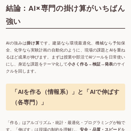
結論：AI×専門の掛け算がいちばん
強い
AIの強みは
掛け算
です。建築なら環境最適化、機械なら予知保
全、化学なら実験計画の自動化のように、現場の課題とAIを重ね
るほど成果が伸びます。まずは授業や部活でAIツールを日常使い
にし、身近な課題をテーマ化して
小さく作る→検証→発表
のサイ
クルを回します。
「AIを作る（情報系）」と「AIで伸ばす
（各専門）」
「作る」はアルゴリズム・統計・最適化・プログラミングが軸で
す。「伸ばす」は現場の制約を理解し、
安全・品質・スピード
を