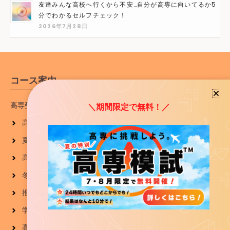
友達みんな高校へ行くから不安…自分が高専に向いてるか5
分でわかるセルフチェック！
2026年7月28日
コース案内
ホーム
高専受験生向け
＼期間限定で無料！／
高専入試対策コース
ナレッジスターとは
夏期講習
スタッフ
高専模試
ブログ
冬期講習
採用情報
推薦入試対策講座
学力入試直前対策講座
お知らせ一覧
高専入学準備講座