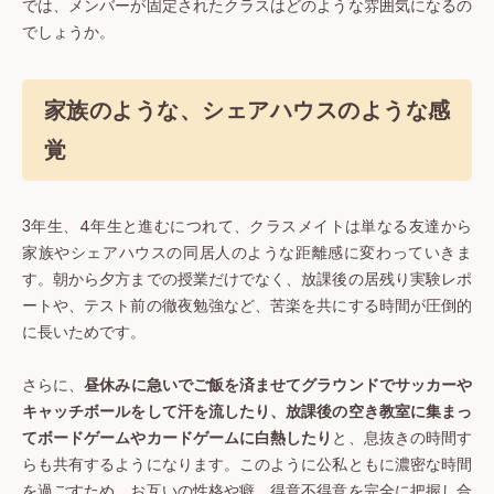
では、メンバーが固定されたクラスはどのような雰囲気になるの
でしょうか。
家族のような、シェアハウスのような感
覚
3年生、4年生と進むにつれて、クラスメイトは単なる友達から
家族やシェアハウスの同居人のような距離感に変わっていきま
す。朝から夕方までの授業だけでなく、放課後の居残り実験レポ
ートや、テスト前の徹夜勉強など、苦楽を共にする時間が圧倒的
に長いためです。
さらに、
昼休みに急いでご飯を済ませてグラウンドでサッカーや
キャッチボールをして汗を流したり、放課後の空き教室に集まっ
てボードゲームやカードゲームに白熱したり
と、息抜きの時間す
らも共有するようになります。このように公私ともに濃密な時間
を過ごすため、お互いの性格や癖、得意不得意を完全に把握し合