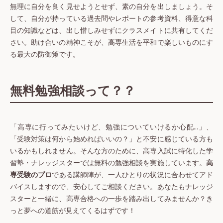
無理に自分を良く見せようとせず、素の自分を出しましょう。そ
して、自分が持っている過去問やレポートの参考資料、得意な科
目の知識などは、出し惜しみせずにクラスメイトに共有してくだ
さい。助け合いの精神こそが、高専生活を平和で楽しいものにす
る最大の防御策です。
無料勉強相談って？？
「高専に行ってみたいけど、勉強についていけるか心配…」、
「受験対策は何から始めればいいの？」と不安に感じている方も
いるかもしれません。そんな方のために、高専入試に特化した学
習塾・ナレッジスターでは無料の勉強相談を実施しています。
高
専受験のプロ
である講師陣が、一人ひとりの状況に合わせてアド
バイスしますので、安心してご相談ください。あなたもナレッジ
スターと一緒に、高専合格への一歩を踏み出してみませんか？き
っと夢への道筋が見えてくるはずです！