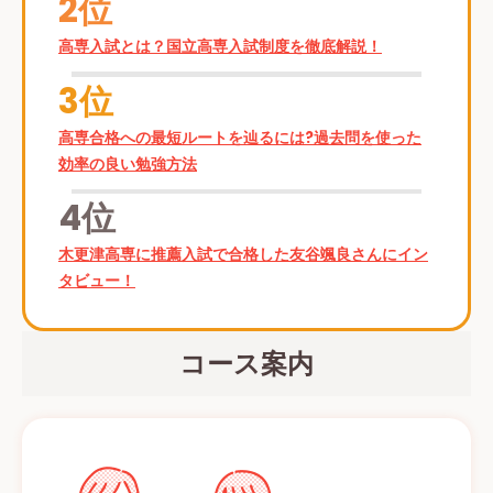
2位
高専入試とは？国立高専入試制度を徹底解説！
3位
高専合格への最短ルートを辿るには?過去問を使った
効率の良い勉強方法
4位
木更津高専に推薦入試で合格した友谷颯良さんにイン
タビュー！
コース案内