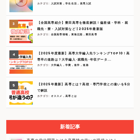
カテゴリ:
入試対策
,
学生生活
,
高専入試
【全国高専紹介】豊田高専を徹底解説！偏差値・学科・就
職先・寮・入試対策など | 2025年最新版
カテゴリ:
全国高専情報
,
東海北陸
,
豊田高専
【2025年度最新】高専大学編入先ランキングTOP10！高
専卒の進路は？大学編入･就職先･年収データ...
カテゴリ:
大学編入
,
学費
,
進学
,
進路
【2025年最新】高専とは？高校・専門学校との違いを5分
で解説
カテゴリ:
オススメ
,
高専とは
新着記事