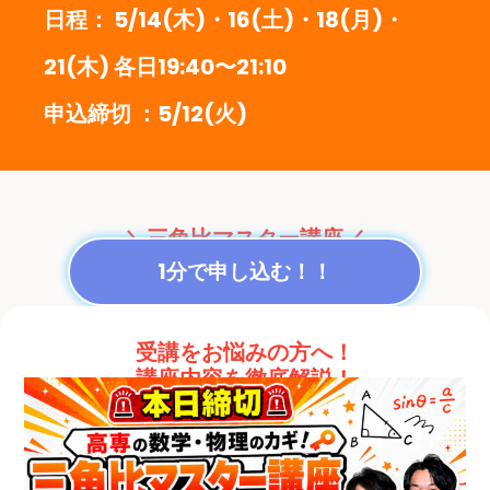
日程： 5/14(木)・16(土)・18(月)・
21(木) 各日19:40〜21:10
申込締切 ：5/12(火)
＼三角比マスター講座／
1分で申し込む！！
受講をお悩みの方へ！
講座内容を徹底解説！