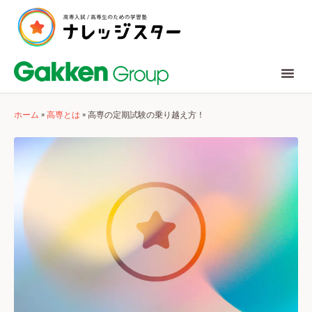
ホーム
»
高専とは
»
高専の定期試験の乗り越え方！