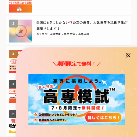
全国にも3つしかない
公立の高専、大阪高専を現役学生が
深堀りします！
カテゴリ:
入試対策
,
学生生活
,
高専入試
【全国高専紹介】豊田高専を徹底解説！偏差値・学科・就
職先・寮・入試対策など | 2025年最新版
＼期間限定で無料！／
カテゴリ:
全国高専情報
,
東海北陸
,
豊田高専
【2025年度最新】高専大学編入先ランキングTOP10！高
専卒の進路は？大学編入･就職先･年収データ...
カテゴリ:
大学編入
,
学費
,
進学
,
進路
【2025年最新】高専とは？高校・専門学校との違いを5分
で解説
カテゴリ:
オススメ
,
高専とは