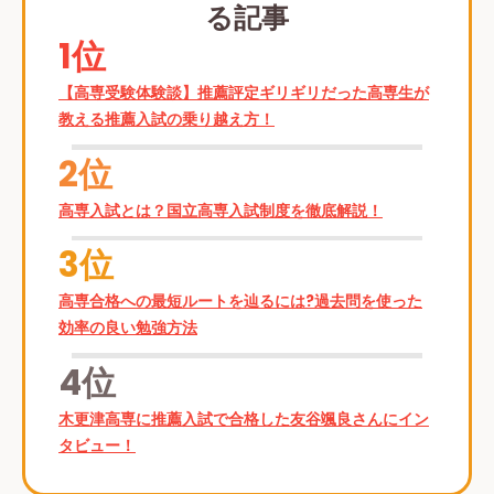
る記事
1位
【高専受験体験談】推薦評定ギリギリだった高専生が
教える推薦入試の乗り越え方！
2位
高専入試とは？国立高専入試制度を徹底解説！
3位
高専合格への最短ルートを辿るには?過去問を使った
効率の良い勉強方法
4位
木更津高専に推薦入試で合格した友谷颯良さんにイン
タビュー！