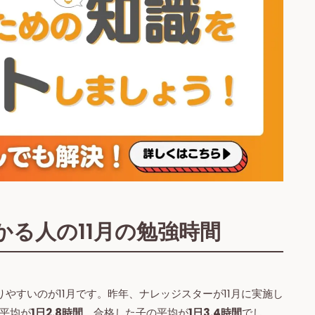
る人の11月の勉強時間
やすいのが11月です。昨年、ナレッジスターが11月に実施し
平均が
1日2.8時間
、合格した子の平均が
1日3.4時間
でし