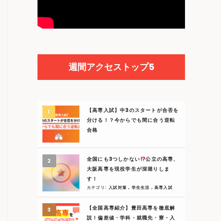
週間アクセストップ5
【高専入試】中3のスタートが合否を
分ける！？今からでも間に合う逆転
合格
全国にも3つしかない
公立の高専、
大阪高専を現役学生が深堀りしま
す！
カテゴリ:
入試対策
,
学生生活
,
高専入試
【全国高専紹介】豊田高専を徹底解
説！偏差値・学科・就職先・寮・入