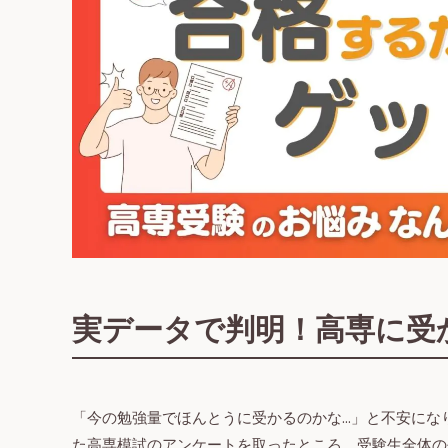
実データで判明！高専に受か
「今の勉強量でほんとうに受かるのかな…」と不安になり
た高専模試のアンケートを取ったところ、受験生全体の