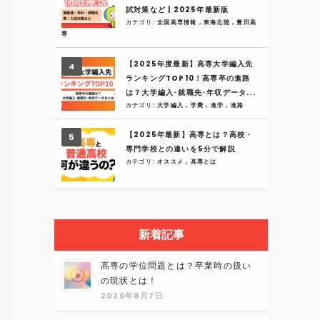
試対策など | 2025年最新版
カテゴリ:
全国高専情報
,
東海北陸
,
豊田高
専
【2025年度最新】高専大学編入先
ランキングTOP10！高専卒の進路
は？大学編入･就職先･年収データ...
カテゴリ:
大学編入
,
学費
,
進学
,
進路
【2025年最新】高専とは？高校・
専門学校との違いを5分で解説
カテゴリ:
オススメ
,
高専とは
新着記事
高専の学位問題とは？卒業時の扱い
の現状とは！
2026年8月7日