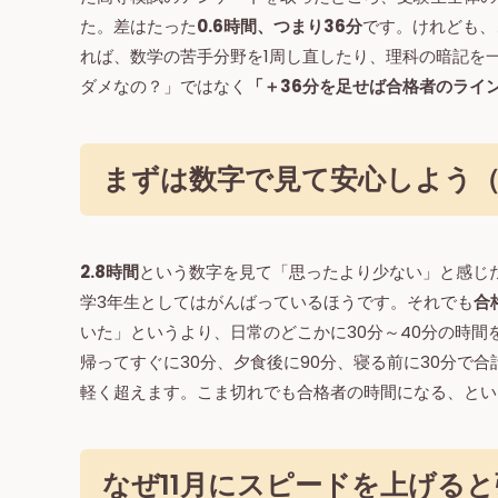
た。差はたった
0.6時間、つまり36分
です。けれども、こ
れば、数学の苦手分野を1周し直したり、理科の暗記を一
ダメなの？」ではなく
「＋36分を足せば合格者のライ
まずは数字で見て安心しよう（2
2.8時間
という数字を見て「思ったより少ない」と感じ
学3年生としてはがんばっているほうです。それでも
合
いた」というより、日常のどこかに30分～40分の時
帰ってすぐに30分、夕食後に90分、寝る前に30分で合計
軽く超えます。こま切れでも合格者の時間になる、とい
なぜ11月にスピードを上げる