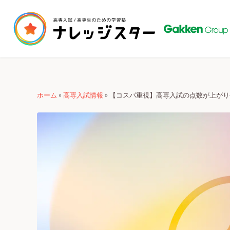
ホーム
»
高専入試情報
»
【コスパ重視】高専入試の点数が上がり