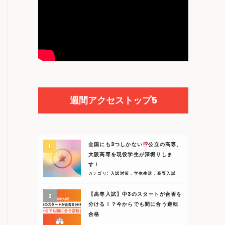
週間アクセストップ5
全国にも3つしかない
公立の高専、
大阪高専を現役学生が深堀りしま
す！
カテゴリ:
入試対策
,
学生生活
,
高専入試
【高専入試】中3のスタートが合否を
分ける！？今からでも間に合う逆転
合格