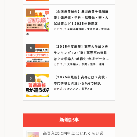
【全国高専紹介】豊田高専を徹底解
説！偏差値・学科・就職先・寮・入
試対策など | 2025年最新版
カテゴリ:
全国高専情報
,
東海北陸
,
豊田高
専
【2025年度最新】高専大学編入先
ランキングTOP10！高専卒の進路
は？大学編入･就職先･年収データ...
カテゴリ:
大学編入
,
学費
,
進学
,
進路
【2025年最新】高専とは？高校・
専門学校との違いを5分で解説
カテゴリ:
オススメ
,
高専とは
新着記事
高専入試に内申点はどれくらい必