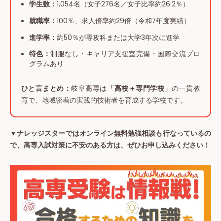
学生数：
1,054名（女子276名／女子比率約26.2％）
就職率：
100％、求人倍率約29倍（令和7年度実績）
進学率：
約50％が専攻科または大学3年次に進学
特色：
制服なし・キャリア支援室完備・国際交流プロ
グラムあり
ひと言まとめ：
岐阜高専は
「高校＋専門学校」
の一貫教
育で、地域密着の実践的技術者を育成する学校です。
▼ナレッジスターではオンライン無料勉強相談も行なっているの
で、高専入試対策に不安のある方は、ぜひお申し込みください！