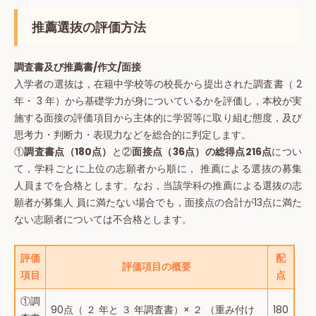
推薦選抜の評価方法
調査書及び推薦書/作文/面接
入学者の選抜は，在籍中学校等の校長から提出された調査書（ 2
年・ 3 年）から基礎学力が身についているかを評価し，本校が実
施する面接の評価項目から主体的に学習等に取り組む態度，及び
思考力・判断力・表現力などを総合的に判定します。
①
調査書点（180点）
と②
面接点（36点）の総得点216点
につい
て，学科ごとに上位の志願者から順に， 推薦による選抜の募集
人員までを合格とします。なお，当該学科の推薦による選抜の志
願者が募集人 員に満たない場合でも，面接点の合計が13点に満た
ない志願者については不合格とします。
評価
配
評価項目の概要
項目
点
①調
90点（ ２ 年と ３ 年調査書）× ２ （重み付け
180