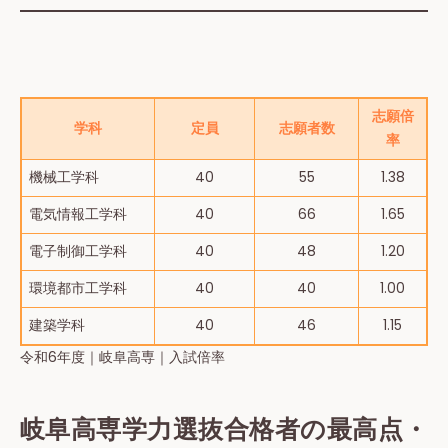
志願倍
学科
定員
志願者数
率
機械工学科
40
55
1.38
電気情報⼯学科
40
66
1.65
電子制御工学科
40
48
1.20
環境都市工学科
40
40
1.00
建築学科
40
46
1.15
令和6年度｜岐阜高専｜入試倍率
岐阜高専学力選抜合格者の最高点・