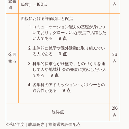
査書
係数）＝180点
点
点
面接における評価項目と配点
コミュニケーション能力の基礎が身につ
いており，グロー バルな視点で活躍した
い人である
９ 点
主体的に勉学や課外活動に取り組んでい
る人である
９ 点
②面
36
接点
点
科学的探求心が旺盛で，ものづくりを通
して人や地域社 会の発展に貢献したい人
である
９ 点
各学科のアドミッション・ポリシーとの
適合性がある
９ 点
216
総得点
点
令和7年度｜岐阜高専｜推薦選抜評価配点