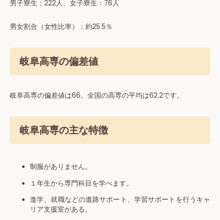
男⼦寮⽣：222⼈、⼥⼦寮⽣：76⼈
男⼥割合（女性⽐率）：約25.5％
岐阜高専の偏差値
岐阜⾼専の偏差値は66。全国の⾼専の平均は62.2です。
岐阜高専の主な特徴
制服がありません。
１年生から専門科目を学べます。
進学、就職などの進路サポート、学習サポートを行うキャ
リア支援室がある。