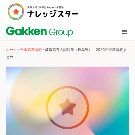
ホーム
»
全国高専情報
»
岐阜高専入試対策（岐阜県）｜2025年最新情報ま
とめ