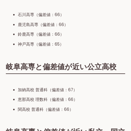
石川高専（偏差値：66）
鹿児島高専（偏差値：66）
鈴鹿高専（偏差値：66）
神戸高専（偏差値：65）
岐阜高専と偏差値が近い公立高校
＼期間限定で無料！／
加納高校 普通科（偏差値：67）
恵那高校 理数科（偏差値：66）
関高校 普通科（偏差値：66）