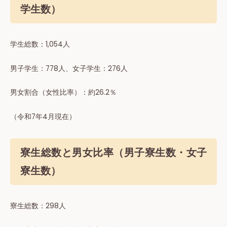
学生数）
学⽣総数：1,054⼈
男⼦学⽣：778⼈、⼥⼦学⽣：276⼈
男⼥割合（女性⽐率）：約26.2％
（令和7年4月現在）
寮生総数と男女比率（男子寮生数・女子
寮生数）
寮⽣総数：298⼈