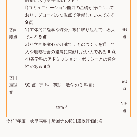
面接における評価項目と配点
1)コミュニケーション能力の基礎が身について
おり，グローバルな視点で活躍したい人である
9 点
②面
2)主体的に勉学や課外活動に取り組んでいる人
36
接点
である
9 点
点
3)科学的探究心が旺盛で，ものづくりを通して
人や地域社会の発展に貢献したい人である
9 点
4)各学科のアドミッション・ポリシーとの適合
性がある
9点
③口
90
頭試
90 点（理科，英語，数学の 3 科目）
点
問
216
総得点
点
令和7年度｜岐阜高専｜帰国子女特別選抜評価配点