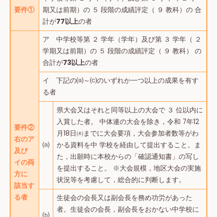
要件①
期又は前期）の ５ 段階の成績評定（ ９ 教科）の 合
計が
77以上
の者
ア 中学校等第 ２ 学年（学年）及び第 ３ 学年（ ２
学期又は前期）の ５ 段階の成績評定（ ９ 教科） の
合計が
73以上
の者
イ 下記の⒜～⒞のいずれか一つ以上の成果を有す
る者
県大会又はそれと同等以上の大会で ３ 位以内に
入賞した者。 中体連の大会を除き，令和 7年12
要件②
月18日㈭までに大会要項，大会参加者数等がわ
右のア
⒜
かる資料を中 学校を経由して提出すること。ま
及び
た，出願時に本校からの「確認通知書」の写し
イの両
を提出すること。 ※大会規模，地区大会の実施
方に
状況等を考慮して，総合的に判断します。
該当す
る者
生徒会の会長又は副会長を務め功労があった
者。生徒会の会長，副会長をおかない中学校に
⒝