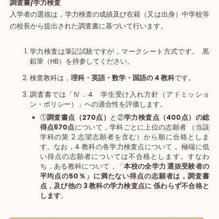
調査書/学力検査
入学者の選抜は，学力検査の成績及び在籍（又は出身）中学校等
の校長から提出された調査書に基づいて行います。
学力検査は筆記試験ですが，マークシート方式です。 黒
鉛筆（HB）を持参してください。
検査教科は，
理科・英語・数学・国語の 4 教科
です。
調査書では「Ⅳ．4 学生受け入れ方針（アドミッショ
ン・ポリシー）」への適合性を評価します。
①
調査書点（270点）
と②
学力検査点（400点）の総
得点670点
について，学科ごとに上位の志願者 （当該
学科の第 2 志望志願者を含む）から順に合格としま
す。なお，4 教科の各学力検査点について， 極端に低
い得点の志願者については不合格とします。すなわ
ち，ある教科について，「
本校の全学力 選抜受験者の
平均点の50％」に満たない得点の志願者は，調査書
点，及び他の 3 教科の学力検査点に 係わらず不合格と
します
。