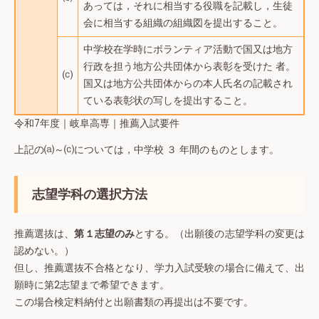
あっては，それに相当する役職を記載し，生徒
会に相当する組織の組織図を提出すること。
中学校在学時にボランティア活動で国又は地方
行政を担う地方公共団体から表彰を受けた 者。
⒞
国又は地方公共団体からの本人氏名の記載され
ている表彰状の写しを提出すること。
令和7年度｜岐阜高専｜推薦入試要件
上記の⒜～⒞については，中学校 ３ 年間のものとします。
志望学科の選択方法
推薦選抜は、
第１志望のみ
とする。（出願後の志望学科の変更は
認めない。）
但し、推薦選抜不合格となり、学力入試受験の場合に備えて、出
願時に第2志望まで希望できます。
この場合検定料納付と出願書類の再提出は不要です。