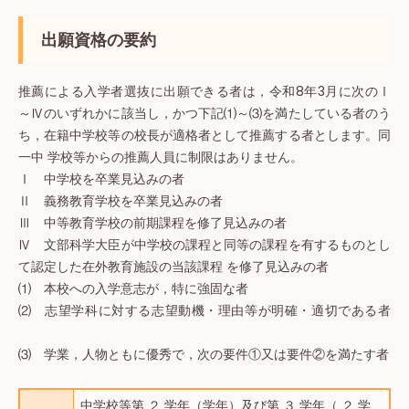
出願資格の要約
推薦による入学者選抜に出願できる者は，令和8年3月に次のⅠ
～Ⅳのいずれかに該当し，かつ下記⑴～⑶を満たしている者のう
ち，在籍中学校等の校長が適格者として推薦する者とします。同
一中 学校等からの推薦人員に制限はありません。
Ⅰ 中学校を卒業見込みの者
Ⅱ 義務教育学校を卒業見込みの者
Ⅲ 中等教育学校の前期課程を修了見込みの者
Ⅳ 文部科学大臣が中学校の課程と同等の課程を有するものとし
て認定した在外教育施設の当該課程 を修了見込みの者
⑴ 本校への入学意志が，特に強固な者
⑵ 志望学科に対する志望動機・理由等が明確・適切である者
⑶ 学業，人物ともに優秀で，次の要件①又は要件②を満たす者
中学校等第 ２ 学年（学年）及び第 ３ 学年（ ２ 学