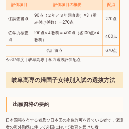
評価項目
評価項目の概要
配点
90点（２年と３年調査書）×3（重
①調査書点
270点
み付け係数）＝270点
②学力検査
100点×４教科＝400点（各100点×4
400点
点
教科）
合計得点
670点
令和7年度｜岐阜高専｜学力選抜評価配点
岐阜高専の帰国子女特別入試の選抜方法
出願資格の要約
日本国籍を有する者及び日本国の永住許可を得ている者で，保護
者の海外勤務に伴って外国において教育を受けた者