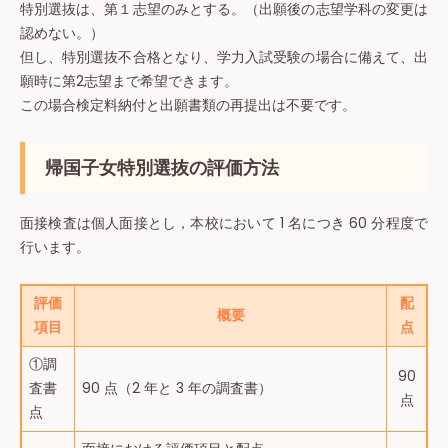
特別選抜は、第１志望のみとする。（出願後の志望学科の変更は
認めない。）
但し、特別選抜不合格となり、学力入試受験の場合に備えて、出
願時に第2志望まで希望できます。
この場合検定料納付と出願書類の再提出は不要です。
帰国子女特別選抜の評価方法
面接検査は個人面接とし，本校において 1 名につき 60 分程度で
行います。
評価
配
概要
項目
点
①調
90
査書
90 点（2 年と 3 年の調査書）
点
点