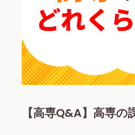
【高専Q&A】高専の