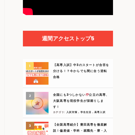
週間アクセストップ5
【高専入試】中3のスタートが合否を
分ける！？今からでも間に合う逆転
合格
全国にも3つしかない
公立の高専、
大阪高専を現役学生が深堀りしま
す！
カテゴリ:
入試対策
,
学生生活
,
高専入試
【全国高専紹介】豊田高専を徹底解
説！偏差値・学科・就職先・寮・入