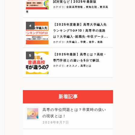
試対策など | 2025年最新版
カテゴリ:
全国高専情報
,
東海北陸
,
豊田高
専
【2025年度最新】高専大学編入先
ランキングTOP10！高専卒の進路
は？大学編入･就職先･年収データ...
カテゴリ:
大学編入
,
学費
,
進学
,
進路
【2025年最新】高専とは？高校・
専門学校との違いを5分で解説
カテゴリ:
オススメ
,
高専とは
新着記事
高専の学位問題とは？卒業時の扱い
の現状とは！
2026年8月7日