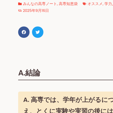
みんなの高専ノート
,
高専知恵袋
オススメ
,
学力
2025年9月16日
A.結論
A. 高専では、学年が上がる
え、とくに実験や実習の後に