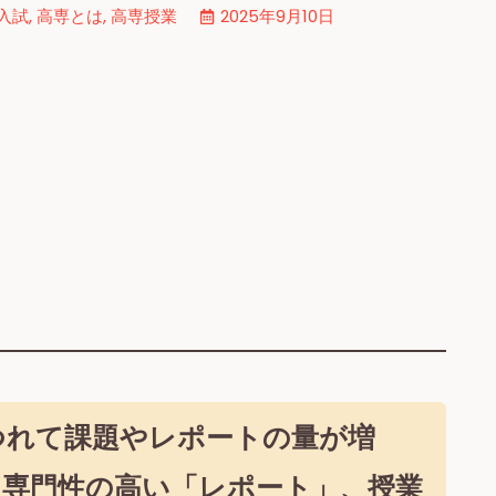
入試
,
高専とは
,
高専授業
2025年9月10日
につれて課題やレポートの量が増
は専門性の高い
「レポート」
、授業