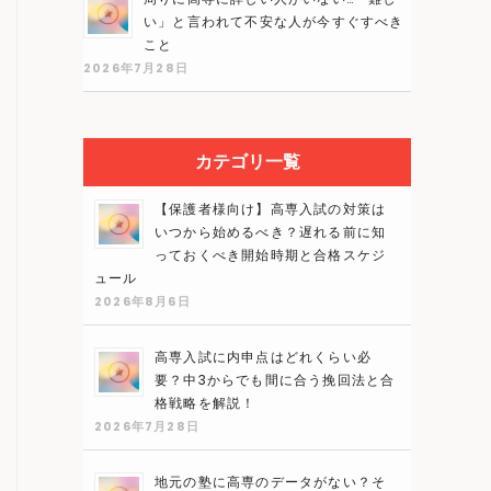
い」と言われて不安な人が今すぐすべき
こと
2026年7月28日
カテゴリ一覧
【保護者様向け】高専入試の対策は
いつから始めるべき？遅れる前に知
っておくべき開始時期と合格スケジ
ュール
2026年8月6日
高専入試に内申点はどれくらい必
要？中3からでも間に合う挽回法と合
格戦略を解説！
2026年7月28日
地元の塾に高専のデータがない？そ