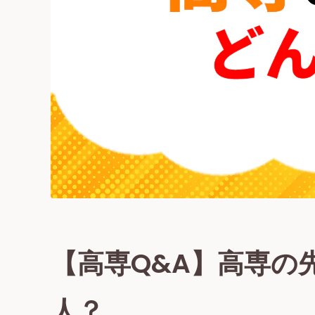
【高専Q&A】高専の
人？