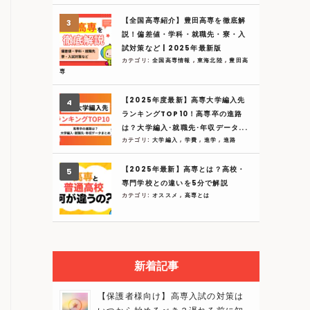
【全国高専紹介】豊田高専を徹底解
説！偏差値・学科・就職先・寮・入
試対策など | 2025年最新版
カテゴリ:
全国高専情報
,
東海北陸
,
豊田高
専
【2025年度最新】高専大学編入先
ランキングTOP10！高専卒の進路
は？大学編入･就職先･年収データ...
カテゴリ:
大学編入
,
学費
,
進学
,
進路
【2025年最新】高専とは？高校・
専門学校との違いを5分で解説
カテゴリ:
オススメ
,
高専とは
新着記事
【保護者様向け】高専入試の対策は