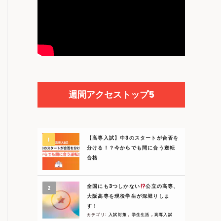
週間アクセストップ5
【高専入試】中3のスタートが合否を
分ける！？今からでも間に合う逆転
合格
全国にも3つしかない
公立の高専、
大阪高専を現役学生が深堀りしま
す！
カテゴリ:
入試対策
,
学生生活
,
高専入試