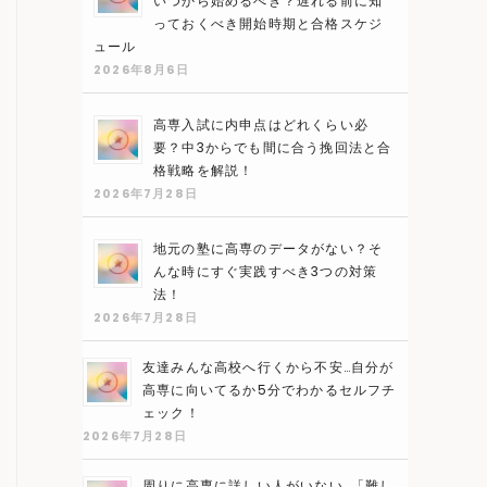
いつから始めるべき？遅れる前に知
っておくべき開始時期と合格スケジ
ュール
2026年8月6日
高専入試に内申点はどれくらい必
要？中3からでも間に合う挽回法と合
格戦略を解説！
2026年7月28日
地元の塾に高専のデータがない？そ
んな時にすぐ実践すべき3つの対策
法！
2026年7月28日
友達みんな高校へ行くから不安…自分が
高専に向いてるか5分でわかるセルフチ
ェック！
2026年7月28日
周りに高専に詳しい人がいない…「難し