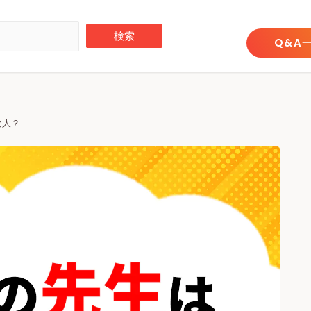
Q&A
な人？