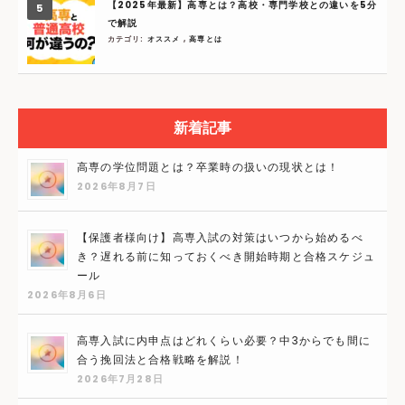
【2025年最新】高専とは？高校・専門学校との違いを5分
で解説
カテゴリ:
オススメ
,
高専とは
新着記事
高専の学位問題とは？卒業時の扱いの現状とは！
2026年8月7日
【保護者様向け】高専入試の対策はいつから始めるべ
き？遅れる前に知っておくべき開始時期と合格スケジュ
ール
2026年8月6日
高専入試に内申点はどれくらい必要？中3からでも間に
合う挽回法と合格戦略を解説！
2026年7月28日