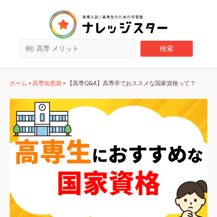
ホーム
»
高専知恵袋
»
【高専Q&A】高専卒でおススメな国家資格って？