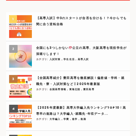
【高専入試】中3のスタートが合否を分ける！？今からでも
間に合う逆転合格
全国にも3つしかない
公立の高専、大阪高専を現役学生が
深堀りします！
カテゴリ:
入試対策
,
学生生活
,
高専入試
【全国高専紹介】豊田高専を徹底解説！偏差値・学科・就
職先・寮・入試対策など | 2025年最新版
カテゴリ:
全国高専情報
,
東海北陸
,
豊田高専
【2025年度最新】高専大学編入先ランキングTOP10！高
専卒の進路は？大学編入･就職先･年収データ...
カテゴリ:
大学編入
,
学費
,
進学
,
進路