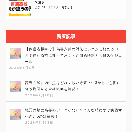
で解説
カテゴリ:
オススメ
,
高専とは
新着記事
【保護者様向け】高専入試の対策はいつから始めるべ
き？遅れる前に知っておくべき開始時期と合格スケジュ
ール
2026年8月6日
高専入試に内申点はどれくらい必要？中3からでも間に
合う挽回法と合格戦略を解説！
2026年7月28日
地元の塾に高専のデータがない？そんな時にすぐ実践す
べき3つの対策法！
2026年7月28日