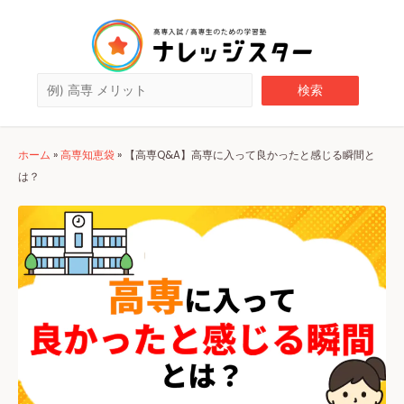
ホーム
»
高専知恵袋
»
【高専Q&A】高専に入って良かったと感じる瞬間と
は？