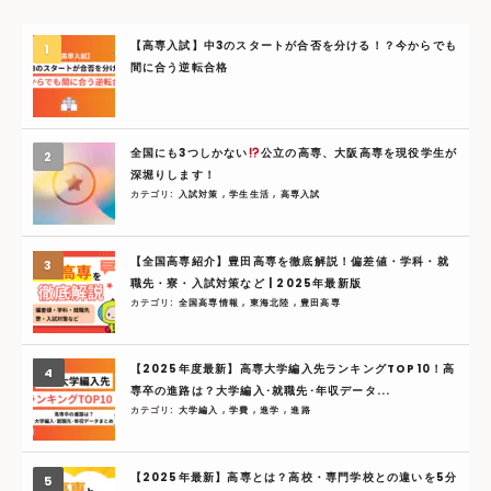
【高専入試】中3のスタートが合否を分ける！？今からでも
間に合う逆転合格
全国にも3つしかない
公立の高専、大阪高専を現役学生が
深堀りします！
カテゴリ:
入試対策
,
学生生活
,
高専入試
【全国高専紹介】豊田高専を徹底解説！偏差値・学科・就
職先・寮・入試対策など | 2025年最新版
カテゴリ:
全国高専情報
,
東海北陸
,
豊田高専
【2025年度最新】高専大学編入先ランキングTOP10！高
専卒の進路は？大学編入･就職先･年収データ...
カテゴリ:
大学編入
,
学費
,
進学
,
進路
【2025年最新】高専とは？高校・専門学校との違いを5分