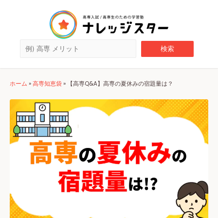
ホーム
»
高専知恵袋
»
【高専Q&A】高専の夏休みの宿題量は？