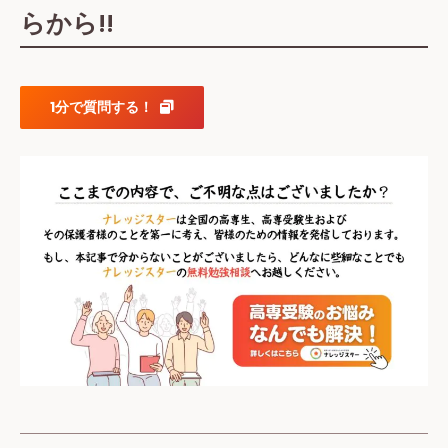
らから!!
1分で質問する！