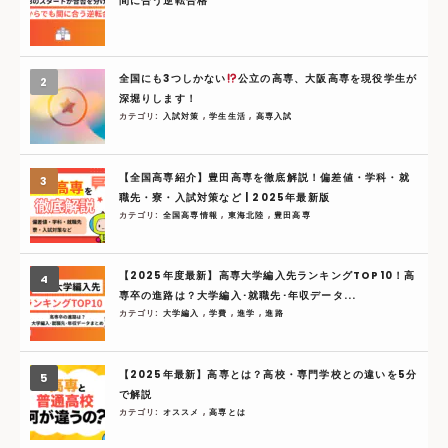
間に合う逆転合格
全国にも3つしかない
公立の高専、大阪高専を現役学生が
深堀りします！
カテゴリ:
入試対策
,
学生生活
,
高専入試
【全国高専紹介】豊田高専を徹底解説！偏差値・学科・就
職先・寮・入試対策など | 2025年最新版
カテゴリ:
全国高専情報
,
東海北陸
,
豊田高専
【2025年度最新】高専大学編入先ランキングTOP10！高
専卒の進路は？大学編入･就職先･年収データ...
カテゴリ:
大学編入
,
学費
,
進学
,
進路
【2025年最新】高専とは？高校・専門学校との違いを5分
で解説
カテゴリ:
オススメ
,
高専とは