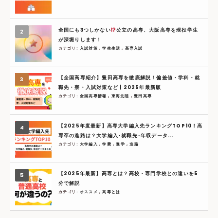
全国にも3つしかない
公立の高専、大阪高専を現役学生
が深堀りします！
カテゴリ:
入試対策
,
学生生活
,
高専入試
【全国高専紹介】豊田高専を徹底解説！偏差値・学科・就
職先・寮・入試対策など | 2025年最新版
カテゴリ:
全国高専情報
,
東海北陸
,
豊田高専
【2025年度最新】高専大学編入先ランキングTOP10！高
専卒の進路は？大学編入･就職先･年収データ...
カテゴリ:
大学編入
,
学費
,
進学
,
進路
【2025年最新】高専とは？高校・専門学校との違いを5
分で解説
カテゴリ:
オススメ
,
高専とは