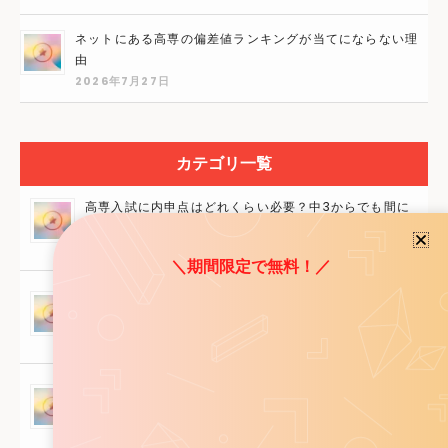
ネットにある高専の偏差値ランキングが当てにならない理
由
2026年7月27日
カテゴリ一覧
＼期間限定で無料！／
高専入試に内申点はどれくらい必要？中3からでも間に
合う挽回法と合格戦略を解説！
2026年7月28日
地元の塾に高専のデータがない？そんな時にすぐ実践す
べき3つの対策法！
2026年7月28日
友達みんな高校へ行くから不安…自分が高専に向いてる
か5分でわかるセルフチェック！
2026年7月28日