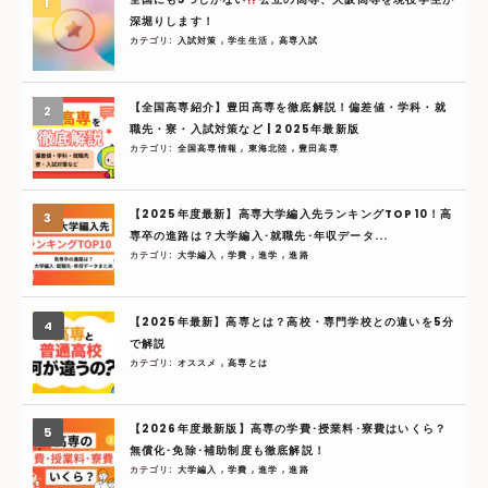
深堀りします！
カテゴリ:
入試対策
,
学生生活
,
高専入試
【全国高専紹介】豊田高専を徹底解説！偏差値・学科・就
職先・寮・入試対策など | 2025年最新版
カテゴリ:
全国高専情報
,
東海北陸
,
豊田高専
【2025年度最新】高専大学編入先ランキングTOP10！高
専卒の進路は？大学編入･就職先･年収データ...
カテゴリ:
大学編入
,
学費
,
進学
,
進路
【2025年最新】高専とは？高校・専門学校との違いを5分
で解説
カテゴリ:
オススメ
,
高専とは
【2026年度最新版】高専の学費･授業料･寮費はいくら？
無償化･免除･補助制度も徹底解説！
カテゴリ:
大学編入
,
学費
,
進学
,
進路