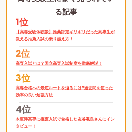
る記事
1位
【高専受験体験談】推薦評定ギリギリだった高専生が
教える推薦入試の乗り越え方！
2位
高専入試とは？国立高専入試制度を徹底解説！
3位
高専合格への最短ルートを辿るには?過去問を使った
効率の良い勉強方法
4位
木更津高専に推薦入試で合格した友谷颯良さんにイン
タビュー！