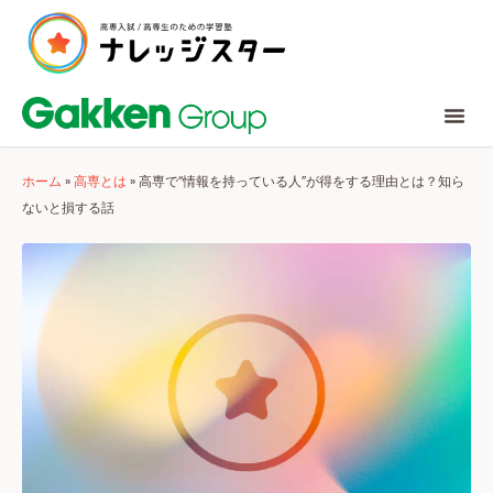
ホーム
»
高専とは
»
高専で“情報を持っている人”が得をする理由とは？知ら
ないと損する話