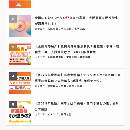
全国にも3つしかない
公立の高専、大阪高専を現役学生
が深堀りします！
カテゴリ:
入試対策
,
学生生活
,
高専入試
【全国高専紹介】豊田高専を徹底解説！偏差値・学科・就
職先・寮・入試対策など | 2025年最新版
カテゴリ:
全国高専情報
,
東海北陸
,
豊田高専
【2025年度最新】高専大学編入先ランキングTOP10！高
専卒の進路は？大学編入･就職先･年収データ...
カテゴリ:
大学編入
,
学費
,
進学
,
進路
【2025年最新】高専とは？高校・専門学校との違いを5
分で解説
カテゴリ:
オススメ
,
高専とは