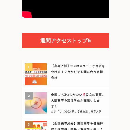
週間アクセストップ5
【高専入試】中3のスタートが合否を
分ける！？今からでも間に合う逆転
合格
全国にも3つしかない
公立の高専、
大阪高専を現役学生が深堀りしま
す！
カテゴリ:
入試対策
,
学生生活
,
高専入試
【全国高専紹介】豊田高専を徹底解
説！偏差値・学科・就職先・寮・入