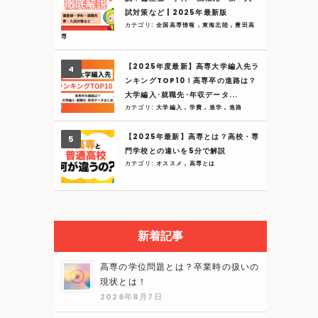
試対策など | 2025年最新版
カテゴリ:
全国高専情報
,
東海北陸
,
豊田高
専
【2025年度最新】高専大学編入先ラ
ンキングTOP10！高専卒の進路は？
大学編入･就職先･年収データ...
カテゴリ:
大学編入
,
学費
,
進学
,
進路
【2025年最新】高専とは？高校・専
門学校との違いを5分で解説
カテゴリ:
オススメ
,
高専とは
新着記事
高専の学位問題とは？卒業時の扱いの
現状とは！
2026年8月7日