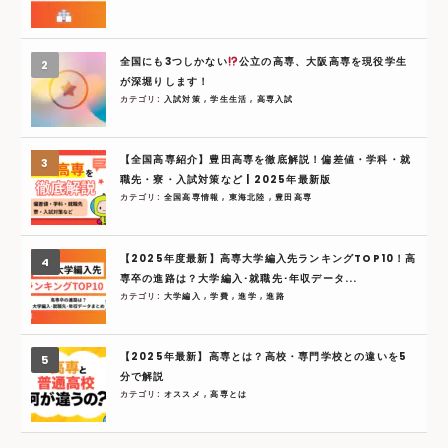
全国にも3つしかない
公立の高専、大阪高専を現役学生
が深堀りします！
カテゴリ:
入試対策
,
学生生活
,
高専入試
【全国高専紹介】豊田高専を徹底解説！偏差値・学科・就
職先・寮・入試対策など | 2025年最新版
カテゴリ:
全国高専情報
,
東海北陸
,
豊田高専
【2025年度最新】高専大学編入先ランキングTOP10！高
専卒の進路は？大学編入･就職先･年収データ...
カテゴリ:
大学編入
,
学費
,
進学
,
進路
【2025年最新】高専とは？高校・専門学校との違いを5
分で解説
カテゴリ:
オススメ
,
高専とは