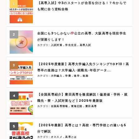
【高専入試】中3のスタートが合否を分ける！？今からで
も間に合う逆転合格
全国にも3つしかない
公立の高専、大阪高専を現役学生
が深堀りします！
カテゴリ:
入試対策
,
学生生活
,
高専入試
【2025年度最新】高専大学編入先ランキングTOP10！高
専卒の進路は？大学編入･就職先･年収データ...
カテゴリ:
大学編入
,
学費
,
進学
,
進路
【全国高専紹介】豊田高専を徹底解説！偏差値・学科・就
職先・寮・入試対策など | 2025年最新版
カテゴリ:
全国高専情報
,
東海北陸
,
豊田高専
【2025年最新】高専とは？高校・専門学校との違いを5
分で解説
カテゴリ:
オススメ
,
高専とは