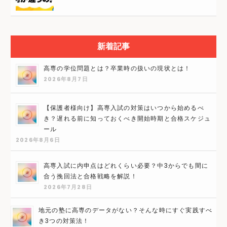
新着記事
高専の学位問題とは？卒業時の扱いの現状とは！
2026年8月7日
【保護者様向け】高専入試の対策はいつから始めるべ
き？遅れる前に知っておくべき開始時期と合格スケジュ
ール
2026年8月6日
高専入試に内申点はどれくらい必要？中3からでも間に
合う挽回法と合格戦略を解説！
2026年7月28日
地元の塾に高専のデータがない？そんな時にすぐ実践すべ
き3つの対策法！