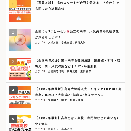
【高専入試】中3のスタートが合否を分ける！？今からで
も間に合う逆転合格
全国にも3つしかない
公立の高専、大阪高専を現役学生
が深堀りします！
カテゴリ:
入試対策
,
学生生活
,
高専入試
【全国高専紹介】豊田高専を徹底解説！偏差値・学科・就
職先・寮・入試対策など | 2025年最新版
カテゴリ:
全国高専情報
,
東海北陸
,
豊田高専
【2025年度最新】高専大学編入先ランキングTOP10！高
専卒の進路は？大学編入･就職先･年収データ...
カテゴリ:
大学編入
,
学費
,
進学
,
進路
【2025年最新】高専とは？高校・専門学校との違いを5
分で解説
カテゴリ:
オススメ
,
高専とは