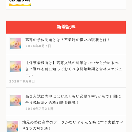
新着記事
高専の学位問題とは？卒業時の扱いの現状とは！
2026年8月7日
【保護者様向け】高専入試の対策はいつから始めるべ
き？遅れる前に知っておくべき開始時期と合格スケジュ
ール
2026年8月6日
高専入試に内申点はどれくらい必要？中3からでも間に
合う挽回法と合格戦略を解説！
2026年7月28日
地元の塾に高専のデータがない？そんな時にすぐ実践すべ
き3つの対策法！