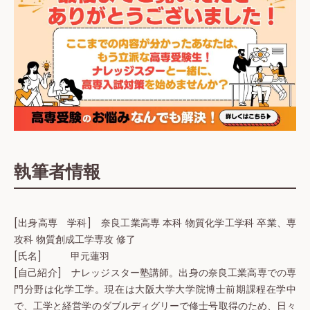
執筆者情報
[出身高専 学科] 奈良工業高専 本科 物質化学工学科 卒業、専
攻科 物質創成工学専攻 修了
[氏名] 甲元蓮羽
[自己紹介] ナレッジスター塾講師。出身の奈良工業高専での専
門分野は化学工学。現在は大阪大学大学院博士前期課程在学中
で、工学と経営学のダブルディグリーで修士号取得のため、日々