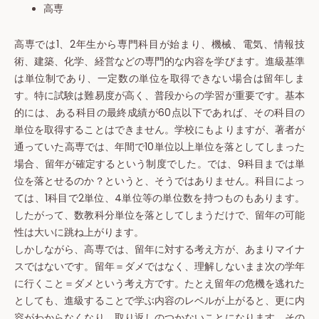
高専
高専では1、2年生から専門科目が始まり、機械、電気、情報技
術、建築、化学、経営などの専門的な内容を学びます。進級基準
は単位制であり、一定数の単位を取得できない場合は留年しま
す。特に試験は難易度が高く、普段からの学習が重要です。基本
的には、ある科目の最終成績が60点以下であれば、その科目の
単位を取得することはできません。学校にもよりますが、著者が
通っていた高専では、年間で10単位以上単位を落としてしまった
場合、留年が確定するという制度でした。では、9科目までは単
位を落とせるのか？というと、そうではありません。科目によっ
ては、1科目で2単位、4単位等の単位数を持つものもあります。
したがって、数教科分単位を落としてしまうだけで、留年の可能
性は大いに跳ね上がります。
しかしながら、高専では、留年に対する考え方が、あまりマイナ
スではないです。留年＝ダメではなく、理解しないまま次の学年
に行くこと＝ダメという考え方です。たとえ留年の危機を逃れた
としても、進級することで学ぶ内容のレベルが上がると、更に内
容がわからなくなり、取り返しのつかないことになります。その