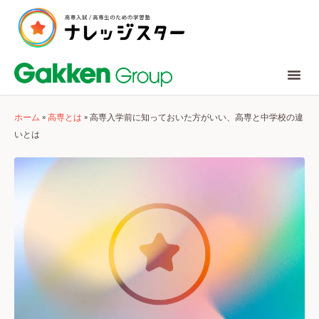
ホーム
»
高専とは
»
高専入学前に知っておいた方がいい、高専と中学校の違
いとは