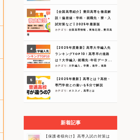
【全国高専紹介】豊田高専を徹底解
説！偏差値・学科・就職先・寮・入
試対策など | 2025年最新版
カテゴリ:
全国高専情報
,
東海北陸
,
豊田高
専
【2025年度最新】高専大学編入先
ランキングTOP10！高専卒の進路
は？大学編入･就職先･年収データ...
カテゴリ:
大学編入
,
学費
,
進学
,
進路
学
【2025年最新】高専とは？高校・
専門学校との違いを5分で解説
カテゴリ:
オススメ
,
高専とは
新着記事
【保護者様向け】高専入試の対策は