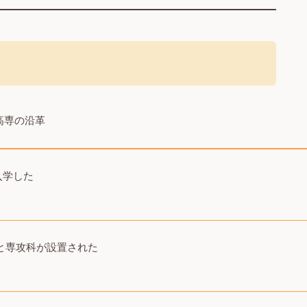
高専の沿革
入学した
と専攻科が設置された