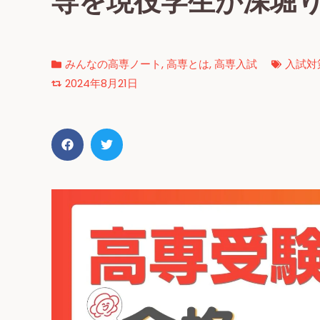
専を現役学生が深堀
みんなの高専ノート
,
高専とは
,
高専入試
入試対
2024年8月21日