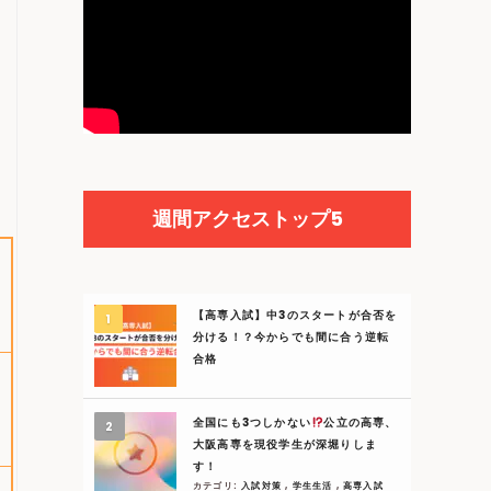
週間アクセストップ5
【高専入試】中3のスタートが合否を
分ける！？今からでも間に合う逆転
合格
全国にも3つしかない
公立の高専、
大阪高専を現役学生が深堀りしま
す！
カテゴリ:
入試対策
,
学生生活
,
高専入試