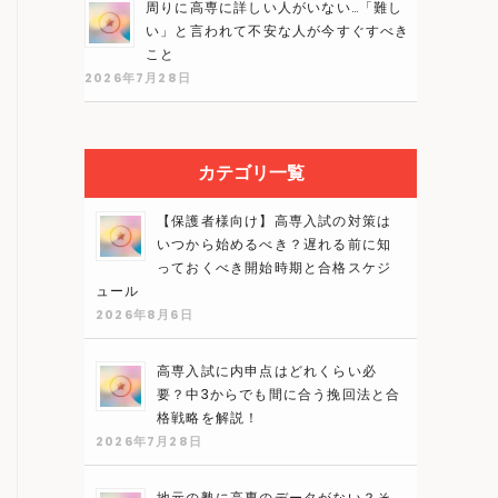
周りに高専に詳しい人がいない…「難し
い」と言われて不安な人が今すぐすべき
こと
2026年7月28日
カテゴリ一覧
【保護者様向け】高専入試の対策は
いつから始めるべき？遅れる前に知
っておくべき開始時期と合格スケジ
ュール
2026年8月6日
高専入試に内申点はどれくらい必
要？中3からでも間に合う挽回法と合
格戦略を解説！
2026年7月28日
地元の塾に高専のデータがない？そ