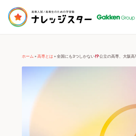
ホーム
»
高専とは
»
全国にも3つしかない
公立の高専、大阪高