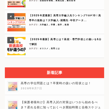
カテゴリ:
全国高専情報
,
東海北陸
,
豊田高専
【2025年度最新】高専大学編入先ランキングTOP10！高
専卒の進路は？大学編入･就職先･年収データ...
カテゴリ:
大学編入
,
学費
,
進学
,
進路
【2025年最新】高専とは？高校・専門学校との違いを5分
で解説
カテゴリ:
オススメ
,
高専とは
新着記事
高専の学位問題とは？卒業時の扱いの現状とは！
2026年8月7日
【保護者様向け】高専入試の対策はいつから始めるべ
き？遅れる前に知っておくべき開始時期と合格スケジュ