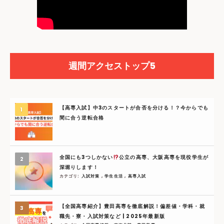
週間アクセストップ5
【高専入試】中3のスタートが合否を分ける！？今からでも
間に合う逆転合格
全国にも3つしかない
公立の高専、大阪高専を現役学生が
深堀りします！
カテゴリ:
入試対策
,
学生生活
,
高専入試
【全国高専紹介】豊田高専を徹底解説！偏差値・学科・就
職先・寮・入試対策など | 2025年最新版