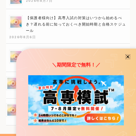
2026年8月7日
【保護者様向け】高専入試の対策はいつから始めるべ
き？遅れる前に知っておくべき開始時期と合格スケジュ
ール
2026年8月6日
高専入試に内申点はどれくらい必要？中3からでも間に
合う挽回法と合格戦略を解説！
＼期間限定で無料！／
2026年7月28日
地元の塾に高専のデータがない？そんな時にすぐ実践すべ
き3つの対策法！
2026年7月28日
友達みんな高校へ行くから不安…自分が高専に向いてるか5
分でわかるセルフチェック！
2026年7月28日