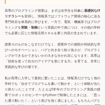
高専のプログラミング授業は、まずは全学生を対象に
基礎的なIT
リテラシー
を習得し、情報系ではソフトウェア開発の核心に迫る
専門科目を体系的に学びます。一方で、電気・機械系ではプログ
ラミングを
実験・制御
という実践の中で身につけ、その他の学科
でも必要に応じた情報活用スキルを磨く内容が含まれています。
授業そのものをこなすだけでなく、授業外での挑戦や持続的な学
びへのモチベーション、バグと向き合う粘り強さが、プログラミ
ングができるかできないかの大きな分かれ目になります。高専は
「技術を使って自分のアイデアを形にする力」を育てる、非常に
実践的な学びの場です。
私が高専に入学して最初に驚いたことは、情報系だけでなく他の
学科でも「自分でプログラムを書いて動かす」という体験が当た
り前だったことです。たとえば1学年のプログラミング実践の授
業でロボットのセンサーをPythonで制御したときには、「思っ
た通り動いた！」という喜びを強く感じました。もちろんバグと