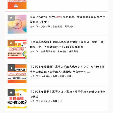
全国にも3つしかない
公立の高専、大阪高専を現役学生が
深堀りします！
カテゴリ:
入試対策
,
学生生活
,
高専入試
【全国高専紹介】豊田高専を徹底解説！偏差値・学科・就
職先・寮・入試対策など | 2025年最新版
カテゴリ:
全国高専情報
,
東海北陸
,
豊田高専
【2025年度最新】高専大学編入先ランキングTOP10！高
専卒の進路は？大学編入･就職先･年収データ...
カテゴリ:
大学編入
,
学費
,
進学
,
進路
【2025年最新】高専とは？高校・専門学校との違いを5分
で解説
カテゴリ:
オススメ
,
高専とは