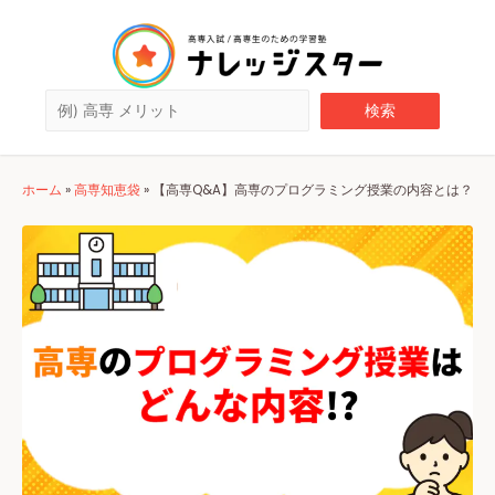
ホーム
»
高専知恵袋
»
【高専Q&A】高専のプログラミング授業の内容とは？